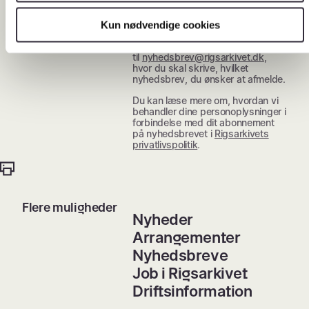
Rigsarkivets nyhedsbreve du
modtager. Det gør du ved at klikke
på linket “Afmeld nyhedsbrev”
Kun nødvendige cookies
nederst i dit seneste nyhedsbrev,
eller ved at sende en e-mail
til
nyhedsbrev@rigsarkivet.dk
,
hvor du skal skrive, hvilket
nyhedsbrev, du ønsker at afmelde.
Du kan læse mere om, hvordan vi
behandler dine personoplysninger i
forbindelse med dit abonnement
på nyhedsbrevet i
Rigsarkivets
privatlivspolitik
.
Flere muligheder
Nyheder
Arrangementer
Nyhedsbreve
Job i Rigsarkivet
Driftsinformation