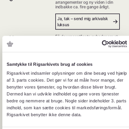
arrangementer og ny viden i din
indbakke ca. fire gange årligt.
Ja, tak – send mig arkivalsk
luksus
Få de væsentligste nyheder om at
Nyt om
bevare, anmelde og aflevere data
bevaring,
til Rigsarkivet – fra regler og
bekendtgørelser til lovgivning og
anmeldelse
webinarer.
og
Samtykke til Rigsarkivets brug af cookies
aflevering
Hold mig opdateret om at
bevare, anmelde og aflevere
Rigsarkivet indsamler oplysninger om dine besøg ved hjælp
af 3. parts cookies. Det gør vi for at måle hvor mange, der
Ca. én gang om måneden
Nyt fra
benytter vores tjenester, og hvordan disse bliver brugt.
modtager du nyt fra
Arkivalieron
Arkivalieronline sammen med
Dermed kan vi udvikle indholdet og gøre vores tjenester
eksempler til inspiration og
line
bedre og nemmere at bruge. Nogle sider indeholder 3. parts
relevante nyheder til dig, der
besøger Rigsarkivet på nettet.
indhold, som kan sætte cookies til markedsføringsformål.
Rigsarkivet benytter ikke denne data.
Hold mig opdateret om
Arkivalieronline