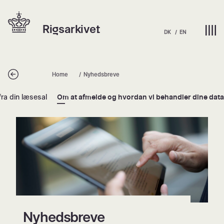
Spring
Hjem | Home
til
Rigsarkivet
indhold
DK
EN
Tilbage
Home
Nyhedsbreve
fra din læsesal
Om at afmelde og hvordan vi behandler dine data
Nyhedsbreve
Nyhedsbreve