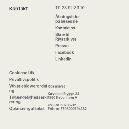
Tlf. 33 92 33 10
Kontakt
Åbningstider
på læsesale
Kontakt os
Skriv til
Rigsarkivet
Presse
Facebook
LinkedIn
Cookiepolitik
Privatlivspolitik
Whistleblowerordni
Rigsarkivet
ng
Kalvebod Brygge 34
Tilgængelighedserkl
1560 København V
æring
CVR-nr. 60208212
Oplæsning af tekst
EAN-nr. 5798000794382