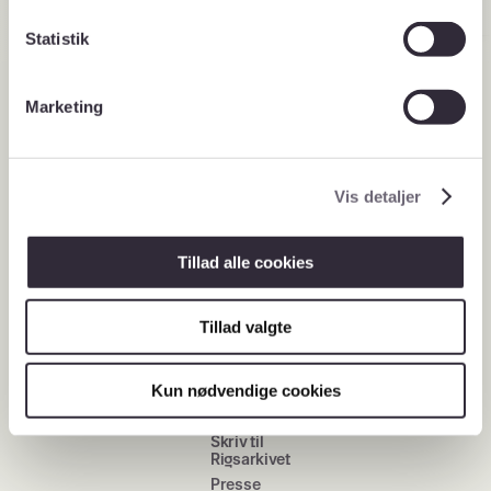
k
k
Statistik
e
v
Marketing
a
l
Flere muligheder
Nyheder
g
Arrangementer
Vis detaljer
Nyhedsbreve
Job i Rigsarkivet
Tillad alle cookies
Driftsinformation
Tillad valgte
Tlf. 33 92 33 10
Kontakt
Åbningstider
Kun nødvendige cookies
på læsesale
Kontakt os
Skriv til
Rigsarkivet
Presse