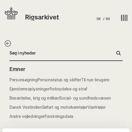
Spring
Hjem | Home
til
Rigsarkivet
indhold
DK
EN
Tilbage
Archive
Søg i nyheder
Søg
Emner
Personsøgning
Personstatus og skifter
Til nye brugere
Ejendomsoplysninger
Forbrydelse og straf
Besættelse, krig og militær
Social- og sundhedsvæsen
Dansk Vestindien
Søfart og motorkøretøjer
Værktøjer
Andre vejledninger
Forskningsdata