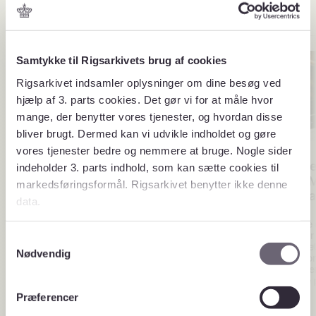
Archive
Samtykke til Rigsarkivets brug af cookies
Rigsarkivet indsamler oplysninger om dine besøg ved
hjælp af 3. parts cookies. Det gør vi for at måle hvor
mange, der benytter vores tjenester, og hvordan disse
bliver brugt. Dermed kan vi udvikle indholdet og gøre
vores tjenester bedre og nemmere at bruge. Nogle sider
Udvandring til andre
Nummerbøger
indeholder 3. parts indhold, som kan sætte cookies til
verdensdele – Kom
Hornung og M
markedsføringsformål. Rigsarkivet benytter ikke denne
godt i gang!
Kom godt i ga
data.
Fra 1868 til 1959 registrerede
Nummerbøgerne 
politimyndigheder de
fortegnelser over
S
rejsekontrakter om
flygler produceret
Nødvendig
a
skibstransport, som private
1827-1972 af Ho
agenter indgik med
Møller. Du kan be
m
udvandrere og andre
nummerbøgerne 
t
oversøiske rejsende.
Arkivalieronline.
Præferencer
y