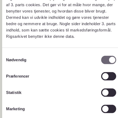
af 3. parts cookies. Det gør vi for at måle hvor mange, der
Bestil
Åbn blanket og bestil
benytter vores tjenester, og hvordan disse bliver brugt.
dødsboundersøgelse
Dermed kan vi udvikle indholdet og gøre vores tjenester
bedre og nemmere at bruge. Nogle sider indeholder 3. parts
indhold, som kan sætte cookies til markedsføringsformål.
Kontakt os
Rigsarkivet benytter ikke denne data.
Se hvordan du kontakter Rigsarkivet,
så du får den rigtige hjælp.
S
Nødvendig
a
m
t
Præferencer
y
Udfylder du ofte blanketter på
Autoudfyld
Rigsarkivets hjemmeside? Du kan
k
blanketter
med fordel indstille din browser til
k
Statistik
at autoudfylde stamdata.
e
Vejledning til Google Chrome
v
Vejledning til Microsoft Edge
Marketing
a
Vejledning til Mozilla Firefox
l