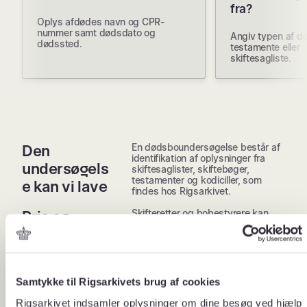
fra?
Oplys afdødes navn og CPR-
nummer samt dødsdato og
Angiv typen af d
dødssted.
testamente eller
skiftesagliste.
En dødsboundersøgelse består af
Den
identifikation af oplysninger fra
undersøgels
skiftesaglister, skiftebøger,
testamenter og kodiciller, som
e kan vi lave
findes hos Rigsarkivet.
Skifteretter og bobestyrere kan
Pris og
gratis bestille en
ekspedition
dødsboundersøgelse.
stid
Vi bestræber os på at behandle
din bestilling indenfor 10
arbejdsdage.
Samtykke til Rigsarkivets brug af cookies
Du modtager vores svar digitalt.
Rigsarkivet indsamler oplysninger om dine besøg ved hjælp