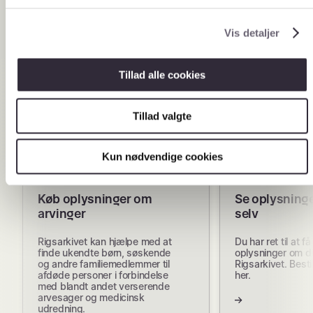
g
Vis detaljer
Flere muligheder
Tillad alle cookies
Tillad valgte
Kun nødvendige cookies
Køb oplysninger om
Se oplysning
arvinger
selv
Rigsarkivet kan hjælpe med at
Du har ret til at f
finde ukendte børn, søskende
oplysninger om di
og andre familiemedlemmer til
Rigsarkivet. Besti
afdøde personer i forbindelse
her.
med blandt andet verserende
arvesager og medicinsk
udredning.