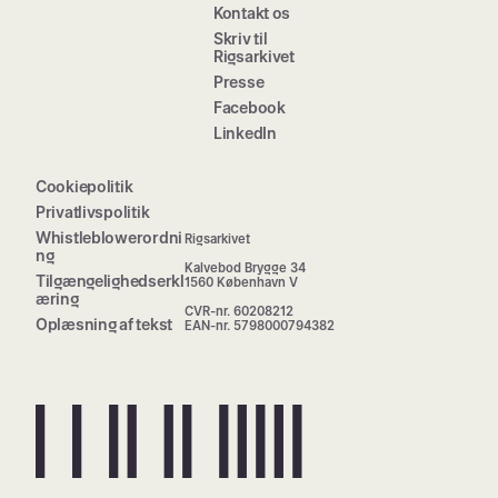
Kontakt os
Skriv til
Rigsarkivet
Presse
Facebook
LinkedIn
Cookiepolitik
Privatlivspolitik
Whistleblowerordni
Rigsarkivet
ng
Kalvebod Brygge 34
Tilgængelighedserkl
1560 København V
æring
CVR-nr. 60208212
Oplæsning af tekst
EAN-nr. 5798000794382