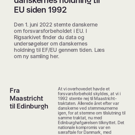
danskernes holdning til
EU siden 1992
Den 1. juni 2022 stemte danskerne
om forsvarsforbeholdet i EU. I
Rigsarkivet finder du data og
undersøgelser om danskernes
holdning til EF/EU gennem tiden. Læs
om ny samling her.
At vi overhovedet havde et
Fra
forsvarsforbehold skyldes, at vi i
Maastricht
1992 stemte nej til Maastricht-
traktaten. Allerede året efter var
til Edinburgh
danskerne ved stemmeurnerne
igen, for at stemme om tilslutning til
samme traktat, nu med
Edinburghafgørelsen tilknyttet. Det
nationale kompromis var en
særaftale for Danmark, med