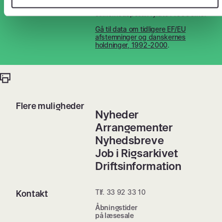
eller hvor meget forsvars- og
sikkerhedspolitik fyldte i 1990’erne.
Gå til data om tidligere EF/EU
afstemninger og danskernes
holdninger, 1992-2000
.
Flere muligheder
Nyheder
Arrangementer
Nyhedsbreve
Job i Rigsarkivet
Driftsinformation
Tlf. 33 92 33 10
Kontakt
Åbningstider
på læsesale