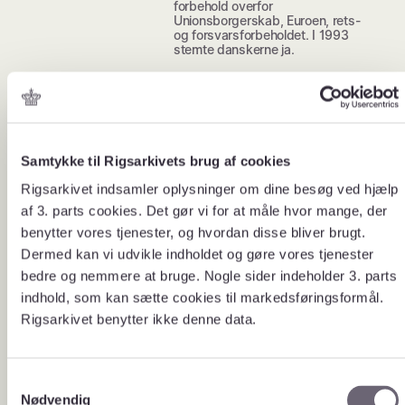
forbehold overfor
Unionsborgerskab, Euroen, rets-
og forsvarsforbeholdet. I 1993
stemte danskerne ja.
Holdningen blandt danskerne til
Skiftende
netop den fælles forsvarspolitik
holdninger
ændrede sig ret dramatisk i løbet
af det års tid, der gik mellem de to
til fælles
afstemninger. Inden afstemningen i
forsvarspoli
maj 1992 var halvdelen (50,2 pct.)
Samtykke til Rigsarkivets brug af cookies
modstandere af den fælles
tik
forsvarspolitik. Umiddelbart efter
Rigsarkivet indsamler oplysninger om dine besøg ved hjælp
afstemningen, i juni 1992, var
modstanden steget betragteligt til
af 3. parts cookies. Det gør vi for at måle hvor mange, der
61,3 pct.
benytter vores tjenester, og hvordan disse bliver brugt.
Efter afstemningen i 1993 lå
andelen af modstandere på 56,7
Dermed kan vi udvikle indholdet og gøre vores tjenester
pct.
bedre og nemmere at bruge. Nogle sider indeholder 3. parts
indhold, som kan sætte cookies til markedsføringsformål.
Rigsarkivet benytter ikke denne data.
S
Nødvendig
a