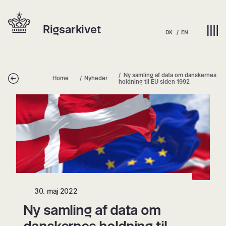
Spring
Hjem | Home
til
Rigsarkivet
indhold
DK
EN
Ny samling af data om danskernes
Tilbage
Home
Nyheder
holdning til EU siden 1992
Ny samling af data om danskernes ho
30. maj 2022
Ny samling af data om