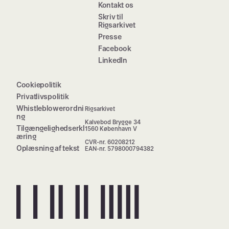
Kontakt os
Skriv til
Rigsarkivet
Presse
Facebook
LinkedIn
Cookiepolitik
Privatlivspolitik
Whistleblowerordni
Rigsarkivet
ng
Kalvebod Brygge 34
Tilgængelighedserkl
1560 København V
æring
CVR-nr. 60208212
Oplæsning af tekst
EAN-nr. 5798000794382