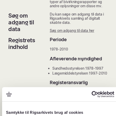
typer af bivirkningsrapporter og
andre oplysninger om disse mv.
Du kan søge om adgang til data i
Søg om
Rigsarkivets samling af digitalt
adgang til
skabte data.
data
Søg om adgang til data her
Registrets
Periode
indhold
1978-2010
Afleverende myndighed
Sundhedsstyrelsen 1978-1997
Lægemiddelstyrelsen 1997-2010
Registeransvarlig
Oplysning ikke tilgængelig
Population
Personer og dyr med formodede
Samtykke til Rigsarkivets brug af cookies
bivirkninger fra humane og