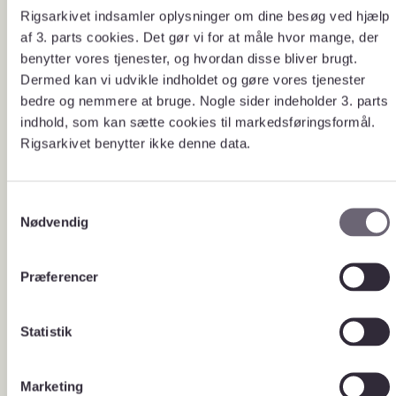
veterinære lægemidler
Rigsarkivet indsamler oplysninger om dine besøg ved hjælp
af 3. parts cookies. Det gør vi for at måle hvor mange, der
Udvalgte variable
benytter vores tjenester, og hvordan disse bliver brugt.
Cpr-nr.
Dermed kan vi udvikle indholdet og gøre vores tjenester
Køn
bedre og nemmere at bruge. Nogle sider indeholder 3. parts
Højde
indhold, som kan sætte cookies til markedsføringsformål.
Vægt
Rigsarkivet benytter ikke denne data.
Oplysninger om bivirkning
S
Nødvendig
Søg efter digitalt skabte data
a
m
Du kan både søge i metadata for
t
Præferencer
digitalt skabte data (administrative
y
data og forskningsdata), downloade
k
frit tilgængelige datasæt samt søge om
k
Statistik
adgang til ikke umiddelbart
e
tilgængelige data.
v
For at finde registeret skal du søge på
Marketing
registernavnet eller på det enkelte
a