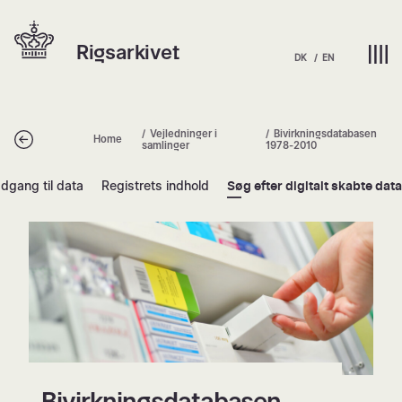
Spring
Hjem | Home
til
Rigsarkivet
indhold
DK
EN
Vejledninger i
Bivirkningsdatabasen
Tilbage
Home
samlinger
1978-2010
dgang til data
Registrets indhold
Søg efter digitalt skabte data
Bivirkningsdatabasen 1978-2010
Bivirkningsdatabasen