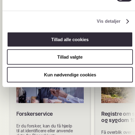
arkiveringsversionsnummer.
l
g
Vis detaljer
Tillad alle cookies
Tillad valgte
Kun nødvendige cookies
Forskerservice
Registre om 
og sygdom 1
Er du forsker, kan du få hjælp
til at identificere eller anvende
Få overblik over 