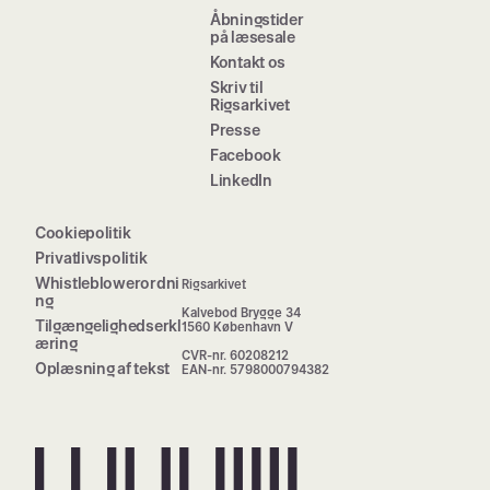
Åbningstider
på læsesale
Kontakt os
Skriv til
Rigsarkivet
Presse
Facebook
LinkedIn
Cookiepolitik
Privatlivspolitik
Whistleblowerordni
Rigsarkivet
ng
Kalvebod Brygge 34
Tilgængelighedserkl
1560 København V
æring
CVR-nr. 60208212
Oplæsning af tekst
EAN-nr. 5798000794382