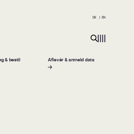
DK
EN
Søg på hjemmesiden
g & bestil
Aflevér & anmeld data