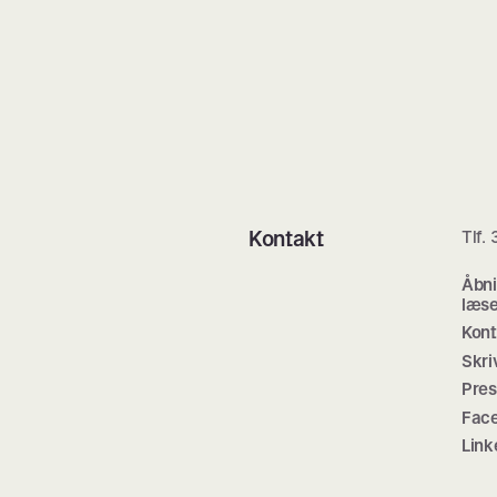
Kontakt
Tlf.
Åbni
læse
Kont
Skri
Pre
Fac
Link