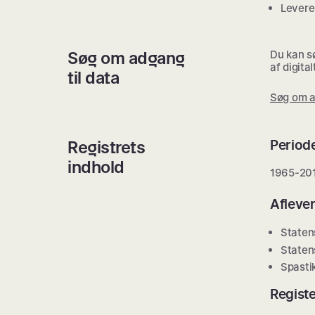
Levere 
Søg om adgang
Du kan sø
af digita
til data
Søg om a
Registrets
Period
indhold
1965-20
Afleve
Staten
Staten
Spasti
Registe