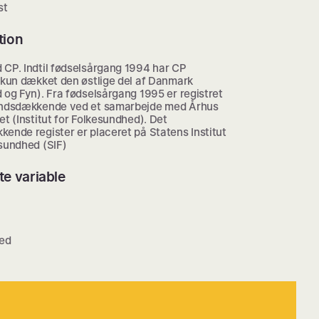
st
tion
 CP. Indtil fødselsårgang 1994 har CP
t kun dækket den østlige del af Danmark
 og Fyn). Fra fødselsårgang 1995 er registret
andsdækkende ved et samarbejde med Århus
et (Institut for Folkesundhed). Det
ende register er placeret på Statens Institut
esundhed (SIF)
te variable
ed