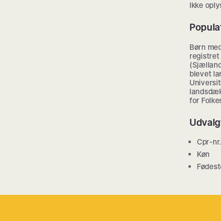
Ikke oply
Popula
Børn med
registre
(Sjælland
blevet l
Universit
landsdækk
for Folk
Udvalg
Cpr-nr.
Køn
Fødest