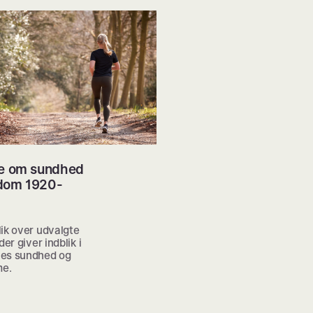
re om sundhed
dom 1920-
ik over udvalgte
der giver indblik i
es sundhed og
e.