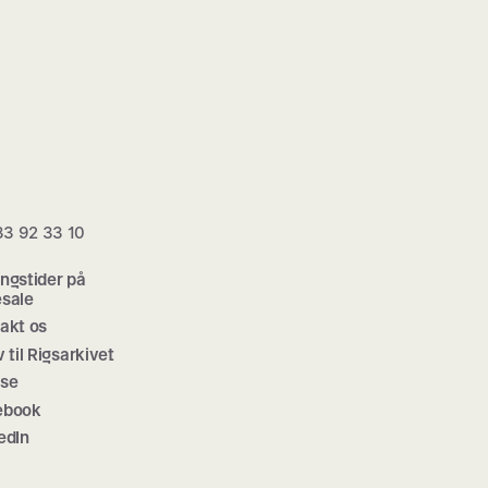
 33 92 33 10
ngstider på
sale
akt os
v til Rigsarkivet
sse
ebook
edIn