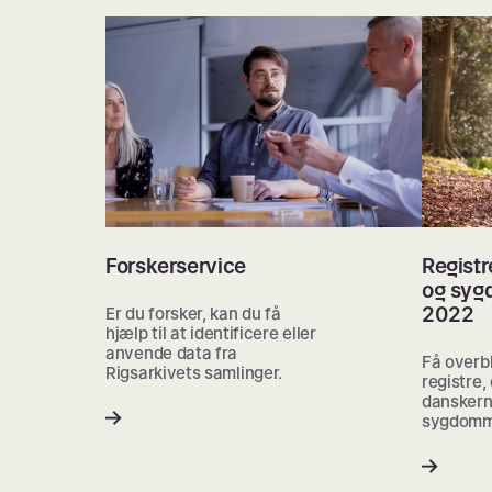
Forskerservice
Regist
og syg
2022
Er du forsker, kan du få
hjælp til at identificere eller
anvende data fra
Få overbl
Rigsarkivets samlinger.
registre, 
danskern
sygdomm