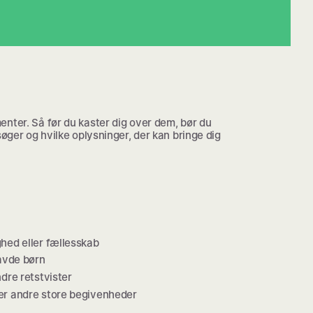
nter. Så før du kaster dig over dem, bør du
søger og hvilke oplysninger, der kan bringe dig
ghed eller fællesskab
havde børn
ndre retstvister
ler andre store begivenheder