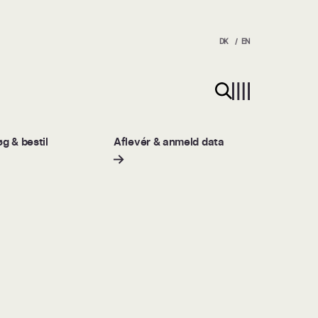
DK
EN
Søg på hjemmesiden
g & bestil
Aflevér & anmeld data