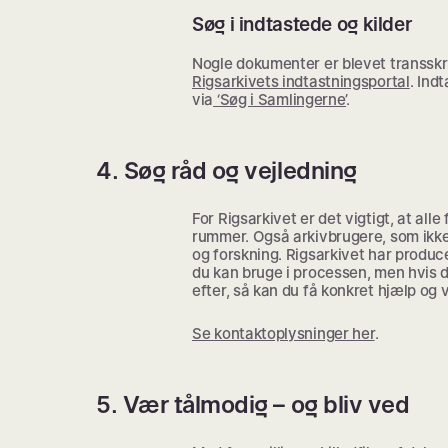
Søg i indtastede og kilder
Nogle dokumenter er blevet transskrib
Rigsarkivets indtastningsportal
. Ind
via
‘Søg i Samlingerne’
.
4. Søg råd og vejledning
For Rigsarkivet er det vigtigt, at all
rummer. Også arkivbrugere, som ikk
og forskning. Rigsarkivet har produ
du kan bruge i processen, men hvis d
efter, så kan du få konkret hjælp og v
Se kontaktoplysninger her
.
5. Vær tålmodig – og bliv ved