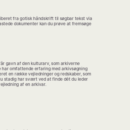
eret fra gotisk håndskrift til søgbar tekst via
tastede dokumenter kan du prøve at fremsøge
e får gavn af den kulturarv, som arkiverne
e har omfattende erfaring med arkivsøgning
ceret en række vejledninger og redskaber, som
u stadig har svært ved at finde dét du leder
ejledning af en arkivar.