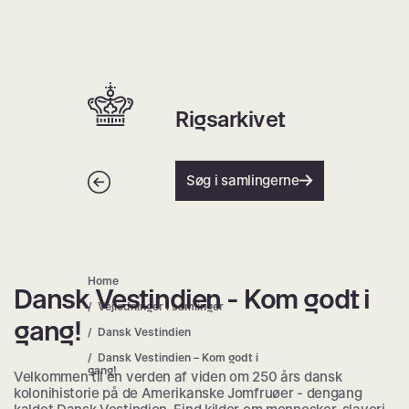
Spring
til
indhold
Hjem | Home
Rigsarkivet
Tilbage
Søg i samlingerne
Home
Dansk Vestindien - Kom godt i
Dansk Vestindien – Kom godt i gan
Vejledninger i samlinger
gang!
Dansk Vestindien
Dansk Vestindien – Kom godt i
gang!
Velkommen til en verden af viden om 250 års dansk
kolonihistorie på de Amerikanske Jomfruøer - dengang