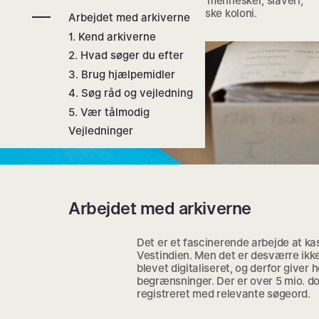
kaldet Dansk Vestindien. Find kilder om mennesker, slaveri,
søfart og livet for rig og fattig i den danske koloni.
Arbejdet med arkiverne
1. Kend arkiverne
2. Hvad søger du efter
3. Brug hjælpemidler
4. Søg råd og vejledning
5. Vær tålmodig
Vejledninger
Arbejdet med arkiverne
Det er et fascinerende arbejde at k
Vestindien. Men det er desværre ikke
blevet digitaliseret, og derfor giver
begrænsninger. Der er over 5 mio. do
registreret med relevante søgeord.