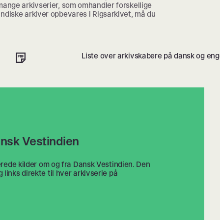
mange arkivserier, som omhandler forskellige
ndiske arkiver opbevares i Rigsarkivet, må du
Liste over arkivskabere på dansk og eng
ansk Vestindien
serede kilder om og fra Dansk Vestindien. Den
inks direkte til hver arkivserie på