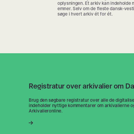
oplysningen. Et arkiv kan indeholde 
emner. Selv om de fleste dansk-vesti
søge i hvert arkiv ét for ét.
Registratur over arkivalier om D
Brug den søgbare registratur over alle de digitali
indeholder nyttige kommentarer om arkivalierne og l
Arkivalieronline.