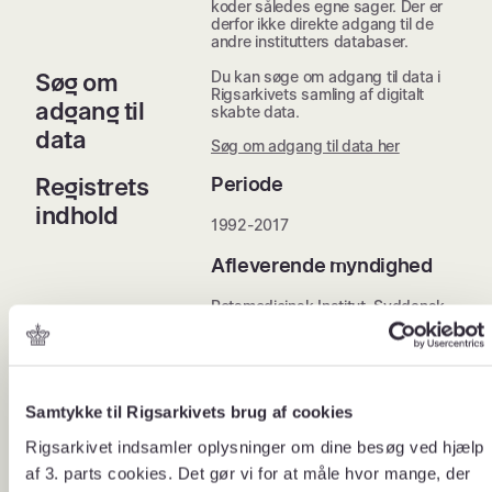
koder således egne sager. Der er
derfor ikke direkte adgang til de
andre institutters databaser.
Du kan søge om adgang til data i
Søg om
Rigsarkivets samling af digitalt
adgang til
skabte data.
data
Søg om adgang til data her
Registrets
Periode
indhold
1992-2017
Afleverende myndighed
Retsmedicinsk Institut, Syddansk
Universitet
Registeransvarlig
Ikke oplyst
Samtykke til Rigsarkivets brug af cookies
Population
Rigsarkivet indsamler oplysninger om dine besøg ved hjælp
af 3. parts cookies. Det gør vi for at måle hvor mange, der
Udvalgte variable