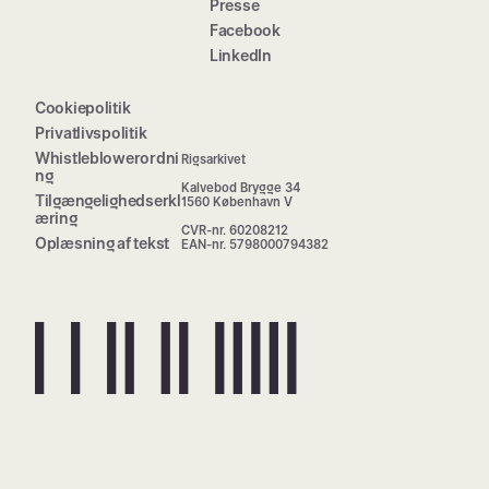
Presse
Facebook
LinkedIn
Cookiepolitik
Privatlivspolitik
Whistleblowerordni
Rigsarkivet
ng
Kalvebod Brygge 34
Tilgængelighedserkl
1560 København V
æring
CVR-nr. 60208212
Oplæsning af tekst
EAN-nr. 5798000794382