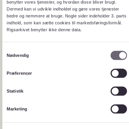
benytter vores tjenester, og hvordan disse bliver brugt.
Dermed kan vi udvikle indholdet og gøre vores tjenester
Cpr-nr.
Stamdata
bedre og nemmere at bruge. Nogle sider indeholder 3. parts
Obduktionsdata
indhold, som kan sætte cookies til markedsføringsformål.
Rigsarkivet benytter ikke denne data.
Søg efter digitalt skabte data
S
Du kan både søge i metadata for
Nødvendig
a
digitalt skabte data (administrative
m
data og forskningsdata), downloade
t
frit tilgængelige datasæt samt søge om
Præferencer
y
adgang til ikke umiddelbart
tilgængelige data.
k
For at finde registeret skal du søge på
k
Statistik
registernavnet eller på det enkelte
e
arkiveringsversionsnummer.
v
Marketing
a
l
g