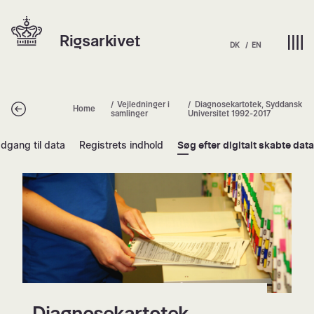
Spring
Hjem | Home
til
Rigsarkivet
indhold
DK
EN
Vejledninger i
Diagnosekartotek, Syddansk
Tilbage
Home
samlinger
Universitet 1992-2017
dgang til data
Registrets indhold
Søg efter digitalt skabte data
Diagnosekartotek, Syddansk Univer
Diagnosekartotek,