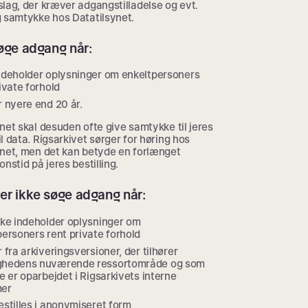
lag, der kræver adgangstilladelse og evt.
g samtykke hos Datatilsynet.
søge adgang når:
ndeholder oplysninger om enkeltpersoners
ivate forhold
r nyere end 20 år.
net skal desuden ofte give samtykke til jeres
l data. Rigsarkivet sørger for høring hos
ynet, men det kan betyde en forlænget
onstid på jeres bestilling.
er ikke søge adgang når:
kke indeholder oplysninger om
personers rent private forhold
 fra arkiveringsversioner, der tilhører
hedens nuværende ressortområde og som
e er oparbejdet i Rigsarkivets interne
mer
estilles i anonymiseret form