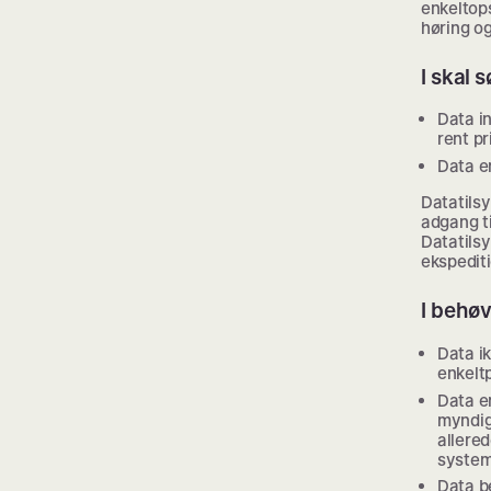
enkeltops
høring o
I skal 
Data i
rent pr
Data e
Datatilsy
adgang ti
Datatils
ekspediti
I behøv
Data i
enkelt
Data er
myndig
allered
syste
Data b