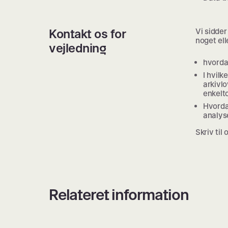
Kontakt os for
Vi sidder 
noget ell
vejledning
hvordan
I hvilk
arkivlo
enkelt
Hvorda
analys
Skriv til
Relateret information