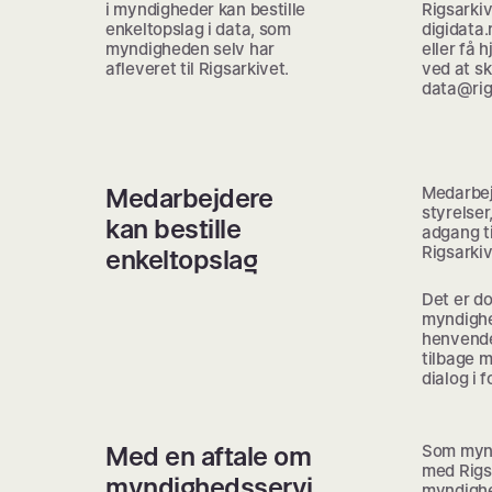
i myndigheder kan bestille
Rigsarki
enkeltopslag i data, som
digidata.
myndigheden selv har
eller få 
afleveret til Rigsarkivet.
ved at skr
data@rig
Medarbejdere
Medarbej
styrelse
kan bestille
adgang ti
Rigsarkiv
enkeltopslag
Det er do
myndighe
henvender
tilbage m
dialog i 
Med en aftale om
Som mynd
med Rigs
myndighedsservi
myndighe