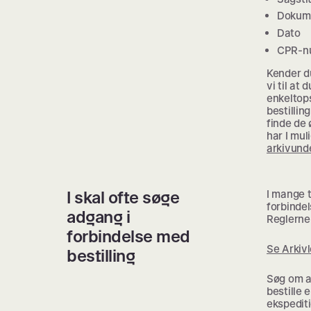
Dokume
Dato
CPR-n
Kender du
vi til at 
enkeltops
bestillin
finde de
har I mul
arkivund
I skal ofte søge
I mange t
forbindel
adgang i
Reglerne 
forbindelse med
Se Arkiv
bestilling
Søg om ad
bestille
ekspediti