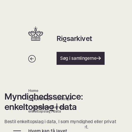
Spring
til
indhold
Hjem | Home
Rigsarkivet
Tilbage
Søg i samlingerne
Home
Myndighedsservice:
Myndighedsservice: enkeltopslag 
Vejledninger i samlinger
enkeltopslag i data
Myndighedsservice:
enkeltopslag i data
Bestil enkeltopslag i data, I som myndighed eller privat
organisation har afleveret til Rigsarkivet.
Hvem kan få lavet