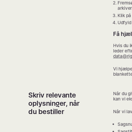
Fremsø
arkive
Klik p
Udfyld 
Få hjæl
Hvis du i
leder eft
data@rig
Vi hjælpe
blankett
Skriv relevante
Når du gi
kan vi e
oplysninger, når
du bestiller
Når vi la
Sagsn
Sagstit