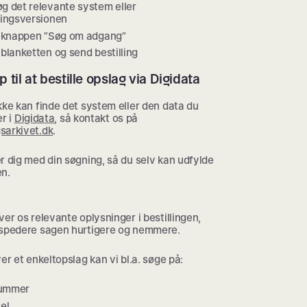
g det relevante system eller
ringsversionen
å knappen ”Søg om adgang”
blanketten og send bestilling
p til at bestille opslag via Digidata
kke kan finde det system eller den data du
er i
Digidata
, så kontakt os på
sarkivet.dk
.
r dig med din søgning, så du selv kan udfylde
en.
ver os relevante oplysninger i bestillingen,
kspedere sagen hurtigere og nemmere.
ver et enkeltopslag kan vi bl.a. søge på:
ummer
el