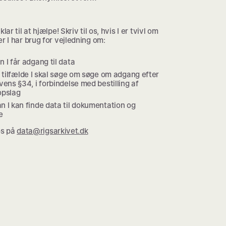
klar til at hjælpe! Skriv til os, hvis I er tvivl om
er I har brug for vejledning om:
 I får adgang til data
e tilfælde I skal søge om søge om adgang efter
vens §34, i forbindelse med bestilling af
opslag
n I kan finde data til dokumentation og
e
 os på
data@rigsarkivet.dk