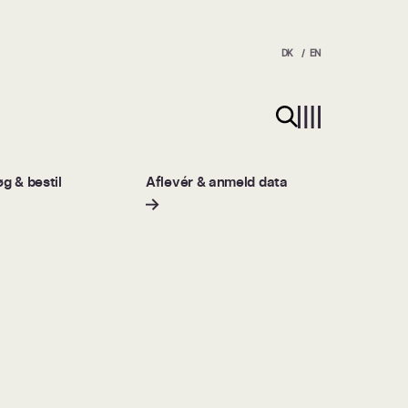
DK
EN
Søg på hjemmesiden
g & bestil
Aflevér & anmeld data