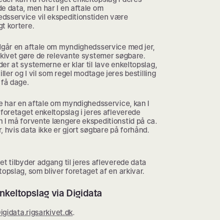
e data, men har I en aftale om
dsservice vil ekspeditionstiden være
t kortere.
ndgår en aftale om myndighedsservice med jer,
rkivet gøre de relevante systemer søgbare.
er at systemerne er klar til lave enkeltopslag,
tiller og I vil som regel modtage jeres bestilling
 få dage.
ke har en aftale om myndighedsservice, kan I
 foretaget enkeltopslag i jeres afleverede
 I må forvente længere ekspeditionstid på ca.
, hvis data ikke er gjort søgbare på forhånd.
et tilbyder adgang til jeres afleverede data
topslag, som bliver foretaget af en arkivar.
enkeltopslag via Digidata
igidata.rigsarkivet.dk
.