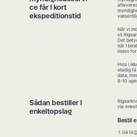
aflevered
ce får I kort
myndighe
ekspeditionstid
væsentlig
Når vi i
vil Rigsa
Det betyd
når I bes
inden for
Hvis I ik
stadig få
data, men
8-10 uger
Sådan bestiller I
Rigsarkiv
via enkel
enkeltopslag
Bestil 
Gå til
D