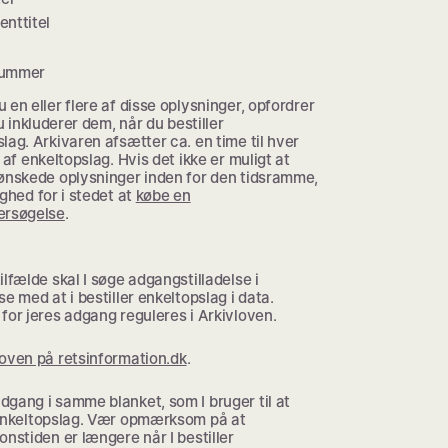
nttitel
ummer
 en eller flere af disse oplysninger, opfordrer
du inkluderer dem, når du bestiller
lag. Arkivaren afsætter ca. en time til hver
g af enkeltopslag. Hvis det ikke er muligt at
 ønskede oplysninger inden for den tidsramme,
ighed for i stedet at
købe en
ersøgelse
.
ilfælde skal I søge adgangstilladelse i
se med at i bestiller enkeltopslag i data.
for jeres adgang reguleres i Arkivloven.
loven på retsinformation.dk
.
gang i samme blanket, som I bruger til at
 enkeltopslag. Vær opmærksom på at
onstiden er længere når I bestiller