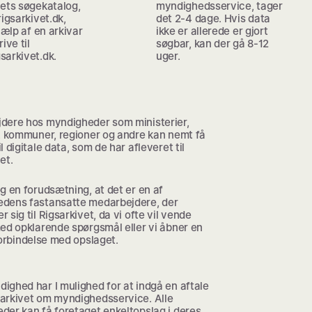
vets søgekatalog,
myndighedsservice, tager
rigsarkivet.dk,
det 2-4 dage. Hvis data
hjælp af en arkivar
ikke er allerede er gjort
ive til
søgbar, kan der gå 8-12
sarkivet.dk.
uger.
dere hos myndigheder som ministerier,
r, kommuner, regioner og andre kan nemt få
l digitale data, som de har afleveret til
et.
g en forudsætning, at det er en af
dens fastansatte medarbejdere, der
 sig til Rigsarkivet, da vi ofte vil vende
ed opklarende spørgsmål eller vi åbner en
forbindelse med opslaget.
ighed har I mulighed for at indgå en aftale
arkivet om myndighedsservice. Alle
der kan få foretaget enkeltopslag i deres