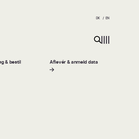
DK
EN
Søg på hjemmesiden
g & bestil
Aflevér & anmeld data