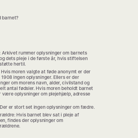
 barnet?
: Arkivet rummer oplysninger om barnets
og dets pleje i de første år, hvis stiftelsen
tøtte hertil.
 Hvis moren valgte at føde anonymt er der
l 1908 ingen oplysninger. Ellers er der
inger om morens navn, alder, civilstand og
elt antal fødsler. Hvis moren beholdt barnet
r være oplysninger om plejehjælp, adresse
Der er stort set ingen oplysninger om fædre.
rældre: Hvis barnet blev sat i pleje af
sen, findes der oplysninger om
orældrene.