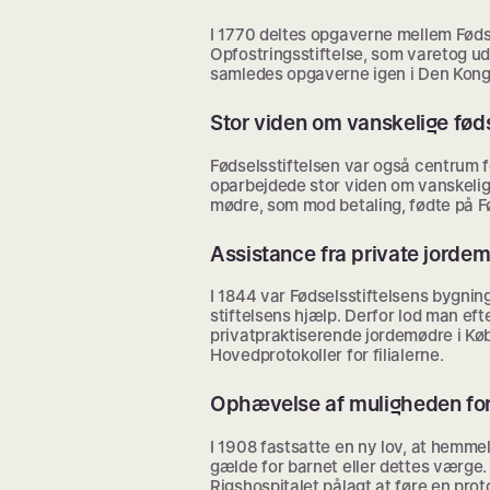
I 1770 deltes opgaverne mellem Føds
Opfostringsstiftelse, som varetog ud
samledes opgaverne igen i Den Kongel
Stor viden om vanskelige fød
Fødselsstiftelsen var også centrum 
oparbejdede stor viden om vanskelig
mødre, som mod betaling, fødte på Fø
Assistance fra private jorde
I 1844 var Fødselsstiftelsens bygnin
stiftelsens hjælp. Derfor lod man ef
privatpraktiserende jordemødre i Køb
Hovedprotokoller for filialerne.
Ophævelse af muligheden fo
I 1908 fastsatte en ny lov, at hemme
gælde for barnet eller dettes værge.
Rigshospitalet pålagt at føre en pro