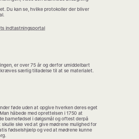
et. Du kan se, hvilke protokoller der bliver
al.
ets indtastningsportal
ingen, er over 75 år og derfor umiddelbart
kræves særlig tilladelse til at se materialet.
vinder føde uden at opgive hverken deres eget
. Man håbede med oprettelsen i 1750 at
 barnefødsel i dølgsmål og oftest derpå
 skulle ske ved at give mødrene mulighed for
atis fødselshjælp og ved at mødrene kunne
rg.