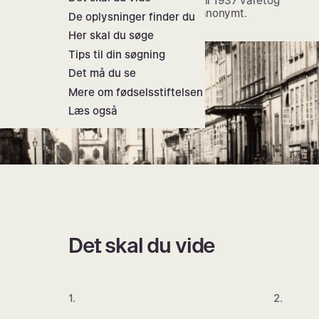
plejehjælp til børnene. I perioden 1910 til 1937 varetog
Rigshospitalet muligheden for at føde anonymt.
De oplysninger finder du
Her skal du søge
Tips til din søgning
Det må du se
Mere om fødselsstiftelsen
Læs også
Det skal du vide
1.
2.