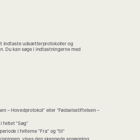
 at indtaste udsætterprotokoller og
en. Du kan søge i indtastningerne med
sen – Hovedprotokol” eller ”Fødselsstiftelsen –
i feltet ”Søg”
riode i felterne ”Fra” og ”til”
atvisningen, vises den skannede ansøgning