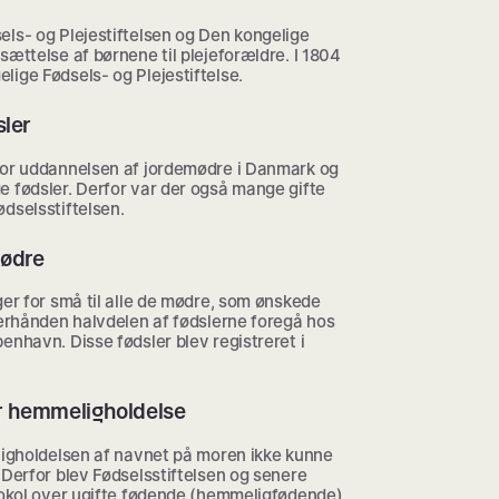
els- og Plejestiftelsen og Den kongelige
sættelse af børnene til plejeforældre. I 1804
ige Fødsels- og Plejestiftelse.
sler
for uddannelsen af jordemødre i Danmark og
e fødsler. Derfor var der også mange gifte
dselsstiftelsen.
mødre
ger for små til alle de mødre, som ønskede
terhånden halvdelen af fødslerne foregå hos
enhavn. Disse fødsler blev registreret i
r hemmeligholdelse
ligholdelsen af navnet på moren ikke kunne
 Derfor blev Fødselsstiftelsen og senere
tokol over ugifte fødende (hemmeligfødende).