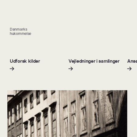
Danmarks
hukommelse
Udforsk kilder
Vejledninger i samlinger
Ansø
dt i gang!