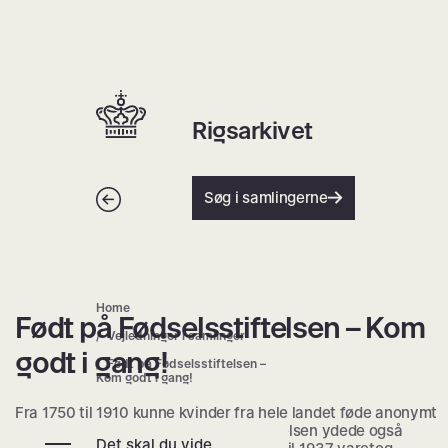
Spring
til
indhold
Hjem | Home
Rigsarkivet
Tilbage
Søg i samlingerne
Home
Født på Fødselsstiftelsen – Kom
Født på Fødselsstiftelsen – Kom go
Vejledninger i samlinger
godt i gang!
Født på Fødselsstiftelsen –
Kom godt i gang!
Fra 1750 til 1910 kunne kvinder fra hele landet føde anonymt
på fødselsstiftelsen i København. Stiftelsen ydede også
Det skal du vide