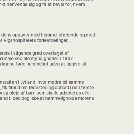
kt henvende sig og få et bevis for, hvem
 og dens opgaver med hemmeligfødende og med
af Rigshospitalets fødeafdelinger.
ødende i stigende grad overtaget af
munale sociale myndigheder. I 1937
 kunne føde hemmeligt uden at opgive sit
anstalten i Jylland, hvor mødre på samme
 fik tilbud om fødested og ophold i den første
også pleje af børn som skulle adopteres eller
ylland tilbød dog ikke at hemmeligholde morens