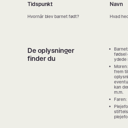
Tidspunkt
Navn
Hvornår blev barnet født?
Hvad hed
De oplysninger
Barnet
fødsel 
finder du
ydede s
Moren:
frem ti
oplysn
eventu
kan de
m.m.
Faren: 
Plejefo
stiftel
plejef