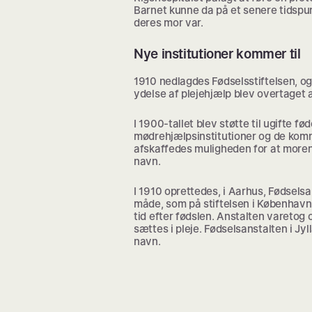
Barnet kunne da på et senere tidspun
deres mor var.
Nye institutioner kommer til
1910 nedlagdes Fødselsstiftelsen,
ydelse af plejehjælp blev overtaget 
I 1900-tallet blev støtte til ugifte f
mødrehjælpsinstitutioner og de kom
afskaffedes muligheden for at moren
navn.
I 1910 oprettedes, i Aarhus, Fødsels
måde, som på stiftelsen i København,
tid efter fødslen. Anstalten varetog 
sættes i pleje. Fødselsanstalten i J
navn.