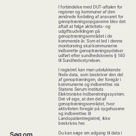
I forbindelse med DUT-aftalen for
regioner og kommuner af den
ændrede fordeling af ansvaret for
genoptræningsopgaverne blev det
aftalt at følge aktivitets- og
udgiftsudviklingen på
genoptræningsområdet i de
kommende år. Som et led i denne
monitorering skal kommunerne
indberette genoptræningsydelser
udført efter sundhedslovens § 140
til Sundhedsstyrelsen.
I registret kan man udelukkende
finde data, som beskriver den del
af genoptræningen, der foregår i
kommunerne og indberettes via
Statens Serum Instituts
Elektroniske Indberetningssystem.
Det vil sige, at den del af
genoptræningsområdet, hvor
aktiviteten foregår på sygehusene
og indberettes til
Landspatientregistret, ikke
beskrives her.
Du kan søge om adgang til data i
Søg om