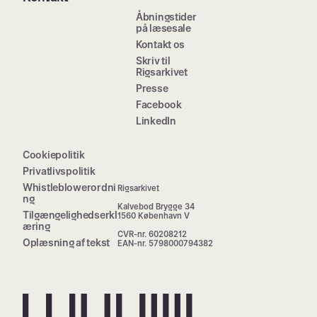
Åbningstider
på læsesale
Kontakt os
Skriv til
Rigsarkivet
Presse
Facebook
LinkedIn
Cookiepolitik
Privatlivspolitik
Whistleblowerordni
Rigsarkivet
ng
Kalvebod Brygge 34
Tilgængelighedserkl
1560 København V
æring
CVR-nr. 60208212
Oplæsning af tekst
EAN-nr. 5798000794382