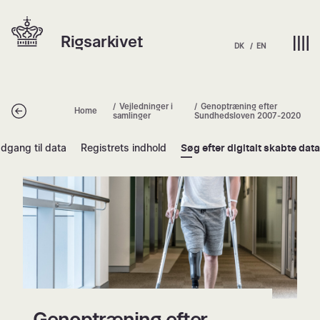
Spring
Hjem | Home
til
Rigsarkivet
indhold
DK
EN
Vejledninger i
Genoptræning efter
Tilbage
Home
samlinger
Sundhedsloven 2007-2020
dgang til data
Registrets indhold
Søg efter digitalt skabte data
Genoptræning efter Sundhedslove
Genoptræning efter