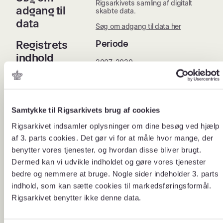
Rigsarkivets samling af digitalt
adgang til
skabte data.
data
Søg om adgang til data her
Registrets
Periode
indhold
2007-2020
Afleverende myndighed
Sundhedsdatastyrelsen (2015-)
Statens Serum Institut (2012-
Samtykke til Rigsarkivets brug af cookies
2015)
Sundhedsstyrelsen (2007-2012)
Rigsarkivet indsamler oplysninger om dine besøg ved hjælp
af 3. parts cookies. Det gør vi for at måle hvor mange, der
Registeransvarlig
benytter vores tjenester, og hvordan disse bliver brugt.
Dermed kan vi udvikle indholdet og gøre vores tjenester
Sundhedsdatastyrelsen
bedre og nemmere at bruge. Nogle sider indeholder 3. parts
Population
indhold, som kan sætte cookies til markedsføringsformål.
Rigsarkivet benytter ikke denne data.
Personer, der efter udskrivning fra
sygehus har et lægefagligt
begrundet behov for
genoptræning. Der vil altid være