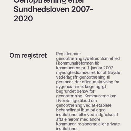
Sundhedsloven 2007-
2020
Register over
Om registret
genoptræningsydelser. Som et led
i kommunalreformen fik
kommunerne pr. 1. januar 2007
myndighedsansvaret for at tilbyde
vederlagsfri genoptræning til
personer, der efter udskrivning fra
sygehus har et lægefagligt
begrundet behov for
genoptræning. Kommunerne kan
tilvejebringe tilbud om
genoptræning ved at etablere
behandlingstilbud på egne
institutioner eller ved indgåelse af
aftale herom med andre
kommuner, regionerne eller private
institutioner.