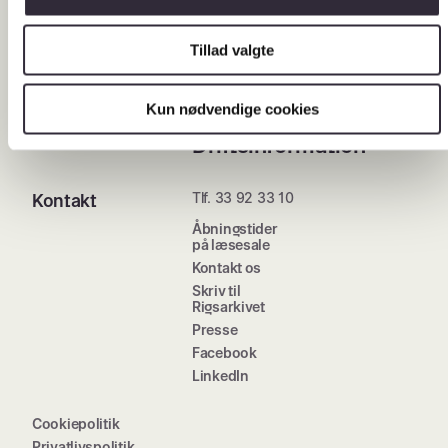
Flere muligheder
Nyheder
Tillad valgte
Arrangementer
Nyhedsbreve
Kun nødvendige cookies
Job i Rigsarkivet
Driftsinformation
Tlf. 33 92 33 10
Kontakt
Åbningstider
på læsesale
Kontakt os
Skriv til
Rigsarkivet
Presse
Facebook
LinkedIn
Cookiepolitik
Privatlivspolitik