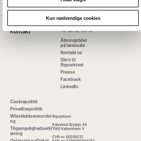
Job i Rigsarkivet
Driftsinformation
Kun nødvendige cookies
Tlf. 33 92 33 10
Kontakt
Åbningstider
på læsesale
Kontakt os
Skriv til
Rigsarkivet
Presse
Facebook
LinkedIn
Cookiepolitik
Privatlivspolitik
Whistleblowerordni
Rigsarkivet
ng
Kalvebod Brygge 34
Tilgængelighedserkl
1560 København V
æring
CVR-nr. 60208212
Oplæsning af tekst
EAN-nr. 5798000794382