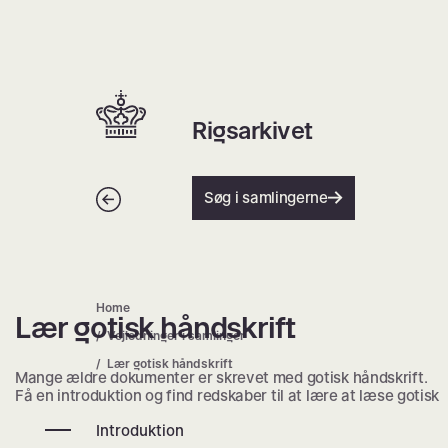
Spring
til
indhold
Hjem | Home
Rigsarkivet
Tilbage
Søg i samlingerne
Home
Lær gotisk håndskrift
Lær gotisk håndskrift
Vejledninger i samlinger
Lær gotisk håndskrift
Mange ældre dokumenter er skrevet med gotisk håndskrift.
Få en introduktion og find redskaber til at lære at læse gotisk
håndskrift.
Introduktion