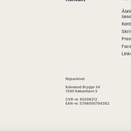
Åbni
læse
Kont
Skri
Pre
Fac
Link
Rigsarkivet
Kalvebod Brygge 34
1560 København V
CVR-nr. 60208212
EAN-nr. 5798000794382