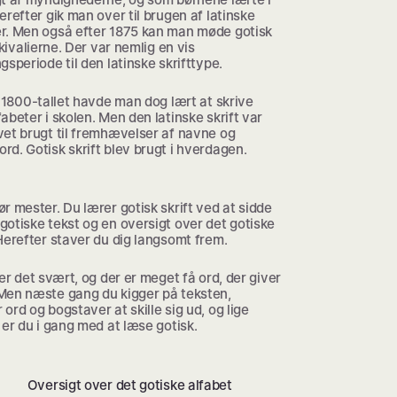
erefter gik man over til brugen af latinske
r. Men også efter 1875 kan man møde gotisk
arkivalierne. Der var nemlig en vis
gsperiode til den latinske skrifttype.
f 1800-tallet havde man dog lært at skrive
abeter i skolen. Men den latinske skrift var
vet brugt til fremhævelser af navne og
d. Gotisk skrift blev brugt i hverdagen.
r mester. Du lærer gotisk skrift ved at sidde
otiske tekst og en oversigt over det gotiske
Herefter staver du dig langsomt frem.
 er det svært, og der er meget få ord, der giver
Men næste gang du kigger på teksten,
ord og bogstaver at skille sig ud, og lige
 er du i gang med at læse gotisk.
Oversigt over det gotiske alfabet