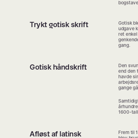
bogstaver
Trykt gotisk skrift
Gotisk bl
udgave ka
ret enkel
genkende 
gang.
Gotisk håndskrift
Den svung
end den t
havde sin
arbejdsr
gange gå 
Samtidig
århundred
1600-tall
Afløst af latinsk
Frem til 1
blev bru