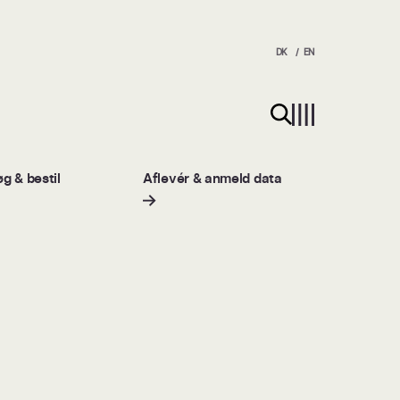
DK
EN
Søg på hjemmesiden
g & bestil
Aflevér & anmeld data