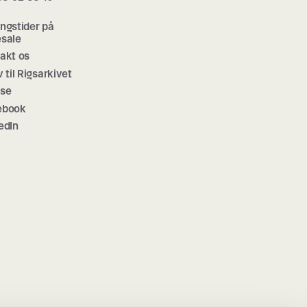
ngstider på
sale
akt os
v til Rigsarkivet
sse
ebook
edIn