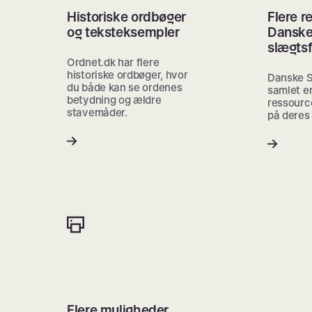
Historiske ordbøger
Flere r
og teksteksempler
Dansk
slægts
Ordnet.dk har flere
historiske ordbøger, hvor
Danske S
du både kan se ordenes
samlet e
betydning og ældre
ressourc
stavemåder.
på deres
Flere muligheder