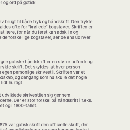
 og ord på gotisk.
ev brugt til både tryk og håndskrift. Den trykte
ldes ofte for “krøllede” bogstaver. Skriften er
 at lære, for når du først kan adskille og
de forskellige bogstaver, ser de ens ud hver
ne gotiske håndskrift er en større udfordring
rykte skrift. Det skyldes, at hver person
 egen personlige skrivestil. Skriften var et
edskab, og dengang som nu skulle det nogle
lidt hurtigt.
t udviklede skrivestilen sig gennem
erne. Der er stor forskel på håndskrift i f.eks.
et og i 1800-tallet.
875 var gotisk skrift den officielle skrift, der
gt af myndighederne, og som børnene lærte i