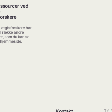
essourcer ved
e
forskere
lægtsforskere har
n række andre
er, som du kan se
 hjemmeside.
Kontakt
Tlf.