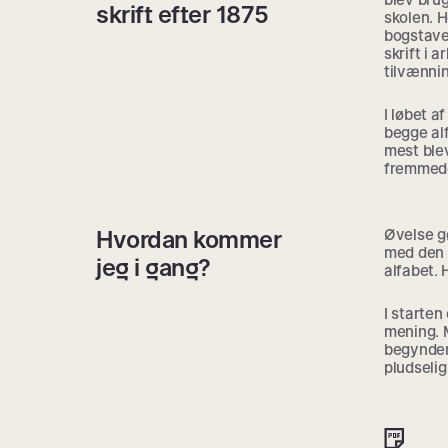
skrift efter 1875
skolen. H
bogstave
skrift i 
tilvænnin
I løbet a
begge alf
mest ble
fremmedor
Hvordan kommer
Øvelse gø
med den g
jeg i gang?
alfabet. 
I starten
mening. 
begynder 
pludselig