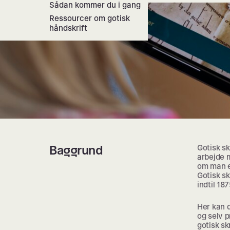
Sådan kommer du i gang
Ressourcer om gotisk
håndskrift
Baggrund
Gotisk sk
arbejde m
om man e
Gotisk sk
indtil 187
Her kan d
og selv p
gotisk skr