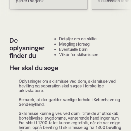
parter i sagen?
skilsmissen fandt
Detaljer om de skilte
De
Mæglingsforsøg
oplysninger
Eventuelle børn
finder du
Vilkår for skilsmissen
Her skal du søge
Oplysninger om skilsmisse ved dom, skilsmisse ved
bevilling og separation skal søges i forskellige
arkivskabere.
Bemærk, at der gælder særlige forhold i København og
Sønderjylland.
Skilsmisse kunne gives ved dom i tilfælde af utroskab,
borteblivelse, sygdomme, vanærende handlinger m.m.
Fra sidst i 1700-tallet kunne ægtefolk, når de var enige
herom, opnå bevilling til skilsmisse og fra 1800 bevilling