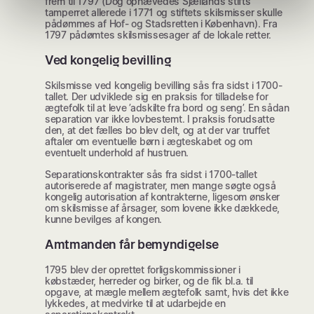
frem til 1797 (Dog ophævedes Sjællands stifts
tamperret allerede i 1771 og stiftets skilsmisser skulle
pådømmes af Hof- og Stadsretten i København). Fra
1797 pådømtes skilsmissesager af de lokale retter.
Ved kongelig bevilling
Skilsmisse ved kongelig bevilling sås fra sidst i 1700-
tallet. Der udviklede sig en praksis for tilladelse for
ægtefolk til at leve ’adskilte fra bord og seng’. En sådan
separation var ikke lovbestemt. I praksis forudsatte
den, at det fælles bo blev delt, og at der var truffet
aftaler om eventuelle børn i ægteskabet og om
eventuelt underhold af hustruen.
Separationskontrakter sås fra sidst i 1700-tallet
autoriserede af magistrater, men mange søgte også
kongelig autorisation af kontrakterne, ligesom ønsker
om skilsmisse af årsager, som lovene ikke dækkede,
kunne bevilges af kongen.
Amtmanden får bemyndigelse
1795 blev der oprettet forligskommissioner i
købstæder, herreder og birker, og de fik bl.a. til
opgave, at mægle mellem ægtefolk samt, hvis det ikke
lykkedes, at medvirke til at udarbejde en