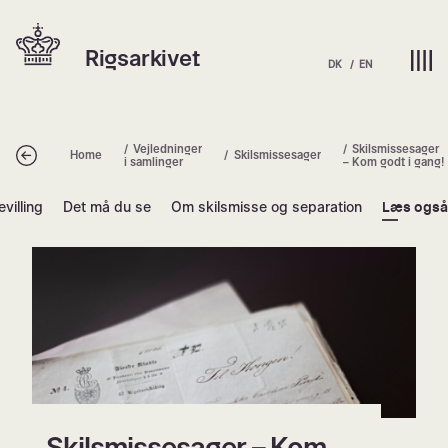
Spring
Hjem | Home
til
Rigsarkivet
indhold
DK
EN
Vejledninger
Skilsmissesager
Tilbage
Home
Skilsmissesager
i samlinger
– Kom godt i gang!
villing
Det må du se
Om skilsmisse og separation
Læs også
Skilsmissesager – Kom godt i gang!
Skilsmissesager – Kom