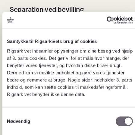
Separation ved bevilling
Ca. 1770-1800
Samtykke til Rigsarkivets brug af cookies
1800-1857
Rigsarkivet indsamler oplysninger om dine besøg ved hjælp
af 3. parts cookies. Det gør vi for at måle hvor mange, der
1857-2006
benytter vores tjenester, og hvordan disse bliver brugt.
Dermed kan vi udvikle indholdet og gøre vores tjenester
bedre og nemmere at bruge. Nogle sider indeholder 3. parts
Særlige forhold i Sønderjylland
indhold, som kan sætte cookies til markedsføringsformål.
Rigsarkivet benytter ikke denne data.
Særlige forhold i København
S
Nødvendig
a
Det må du se
m