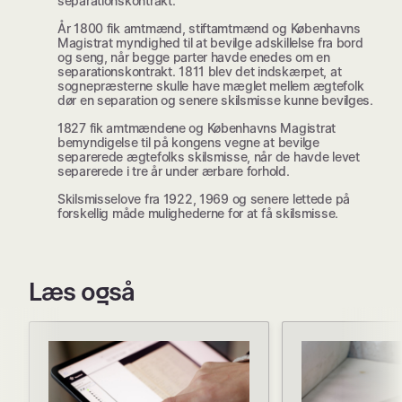
separationskontrakt.
År 1800 fik amtmænd, stiftamtmænd og Københavns
Magistrat myndighed til at bevilge adskillelse fra bord
og seng, når begge parter havde enedes om en
separationskontrakt. 1811 blev det indskærpet, at
sognepræsterne skulle have mæglet mellem ægtefolk
dør en separation og senere skilsmisse kunne bevilges.
1827 fik amtmændene og Københavns Magistrat
bemyndigelse til på kongens vegne at bevilge
separerede ægtefolks skilsmisse, når de havde levet
separerede i tre år under ærbare forhold.
Skilsmisselove fra 1922, 1969 og senere lettede på
forskellig måde mulighederne for at få skilsmisse.
Læs også