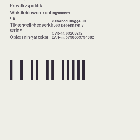
Privatlivspolitik
Whistleblowerordni
Rigsarkivet
ng
Kalvebod Brygge 34
Tilgængelighedserkl
1560 København V
æring
CVR-nr. 60208212
Oplæsning af tekst
EAN-nr. 5798000794382