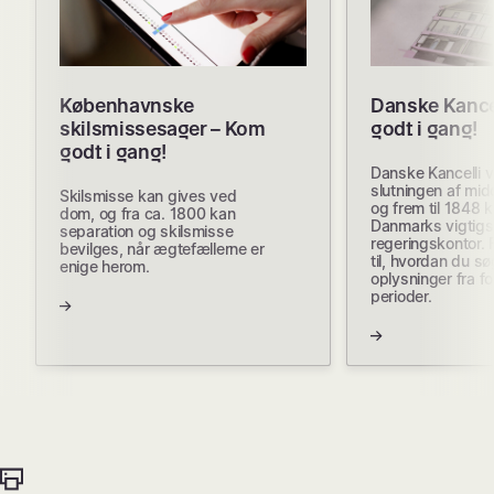
Københavnske
Danske Kance
skilsmissesager – Kom
godt i gang!
godt i gang!
Danske Kancelli v
slutningen af mid
Skilsmisse kan gives ved
og frem til 1848 
dom, og fra ca. 1800 kan
Danmarks vigtigs
separation og skilsmisse
regeringskontor. 
bevilges, når ægtefællerne er
til, hvordan du sø
enige herom.
oplysninger fra fo
perioder.