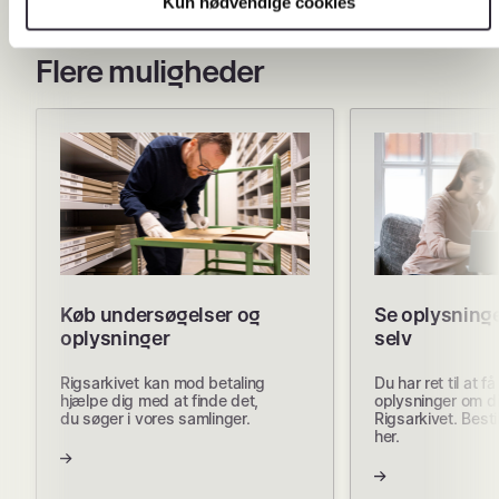
Kun nødvendige cookies
Flere muligheder
Køb undersøgelser og
Se oplysning
oplysninger
selv
Rigsarkivet kan mod betaling
Du har ret til at f
hjælpe dig med at finde det,
oplysninger om di
du søger i vores samlinger.
Rigsarkivet. Besti
her.