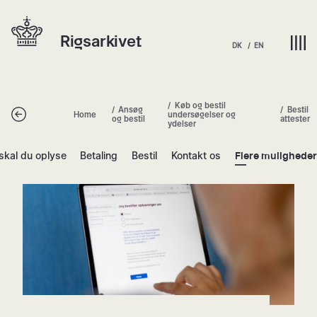
Spring
Hjem | Home
til
Rigsarkivet
indhold
DK
EN
Køb og bestil
Ansøg
Bestil
Tilbage
Home
undersøgelser og
og bestil
attester
ydelser
skal du oplyse
Betaling
Bestil
Kontakt os
Flere muligheder
Bestil attester