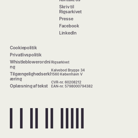
Skriv til
Rigsarkivet
Presse
Facebook
LinkedIn
Cookiepolitik
Privatlivspolitik
Whistleblowerordni
Rigsarkivet
ng
Kalvebod Brygge 34
Tilgængelighedserkl
1560 København V
æring
CVR-nr. 60208212
Oplæsning af tekst
EAN-nr. 5798000794382