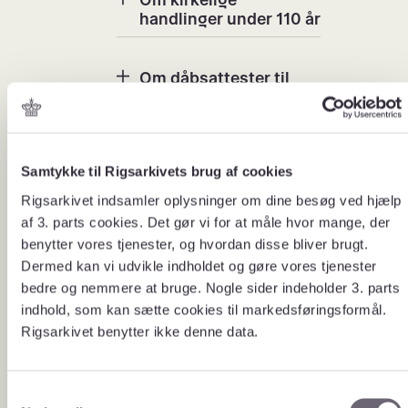
handlinger under 110 år
Om dåbsattester til
navneændring
Om borgerlige vielser
Samtykke til Rigsarkivets brug af cookies
Rigsarkivet indsamler oplysninger om dine besøg ved hjælp
Om attester og
af 3. parts cookies. Det gør vi for at måle hvor mange, der
udskrifter fra
benytter vores tjenester, og hvordan disse bliver brugt.
Sønderjylland
Dermed kan vi udvikle indholdet og gøre vores tjenester
bedre og nemmere at bruge. Nogle sider indeholder 3. parts
Attester til retslig brug, fx
Pris og
indhold, som kan sætte cookies til markedsføringsformål.
navneændring, udstedes gratis.
ekspedition
Rigsarkivet benytter ikke denne data.
Attester til anden brug koster 614
stid
kr. pr. stk. Prisen gælder i
indeværende år. Der er ikke moms
på ydelsen. Hvis Rigsarkivet ikke
S
kan udstede en attest, opkræves