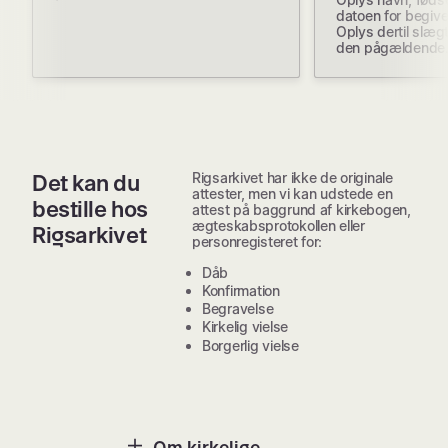
datoen for begiv
Oplys dertil slægt
den pågældende
Rigsarkivet har ikke de originale
Det kan du
attester, men vi kan udstede en
bestille hos
attest på baggrund af kirkebogen,
ægteskabsprotokollen eller
Rigsarkivet
personregisteret for:
Dåb
Konfirmation
Begravelse
Kirkelig vielse
Borgerlig vielse
Om kirkelige