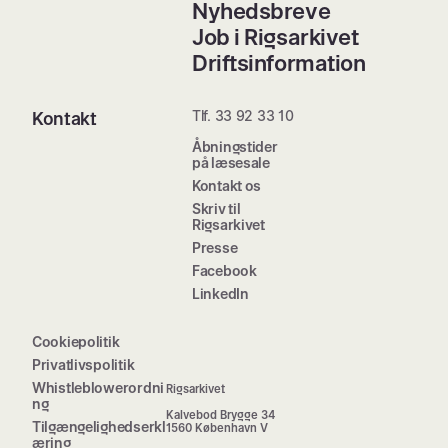
Nyhedsbreve
Job i Rigsarkivet
Driftsinformation
Tlf. 33 92 33 10
Kontakt
Åbningstider
på læsesale
Kontakt os
Skriv til
Rigsarkivet
Presse
Facebook
LinkedIn
Cookiepolitik
Privatlivspolitik
Whistleblowerordni
Rigsarkivet
ng
Kalvebod Brygge 34
Tilgængelighedserkl
1560 København V
æring