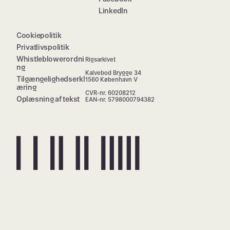
LinkedIn
Cookiepolitik
Privatlivspolitik
Whistleblowerordni
Rigsarkivet
ng
Kalvebod Brygge 34
Tilgængelighedserkl
1560 København V
æring
CVR-nr. 60208212
Oplæsning af tekst
EAN-nr. 5798000794382