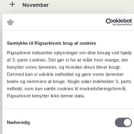
November
Oktober
September
Samtykke til Rigsarkivets brug af cookies
Rigsarkivet indsamler oplysninger om dine besøg ved hjælp
af 3. parts cookies. Det gør vi for at måle hvor mange, der
August
benytter vores tjenester, og hvordan disse bliver brugt.
Dermed kan vi udvikle indholdet og gøre vores tjenester
bedre og nemmere at bruge. Nogle sider indeholder 3. parts
Juni
indhold, som kan sætte cookies til markedsføringsformål.
Rigsarkivet benytter ikke denne data.
Maj
S
April
Nødvendig
a
m