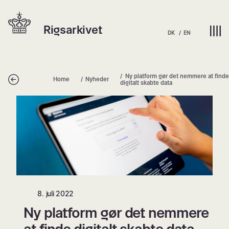
Spring
Hjem | Home
til
Rigsarkivet
indhold
DK
EN
Ny platform gør det nemmere at finde
Tilbage
Home
Nyheder
digitalt skabte data
Ny platform gør det nemmere at finde
8. juli 2022
Ny platform gør det nemmere