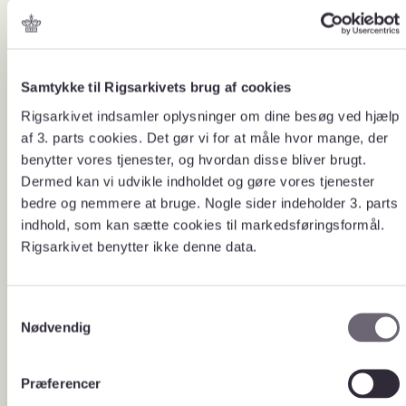
seneste 60 år, om alle emner fra
sundhed, politik, klima og meget
mere. Det er data, som nu er blevet
nemmere at søge frem via
Rigsarkivets nye søgeplatform for
digitalt skabte data.
Samtykke til Rigsarkivets brug af cookies
På Rigsarkivets ‘samling af digitalt
Søg ned i
Rigsarkivet indsamler oplysninger om dine besøg ved hjælp
skabte data’ kan du finde netop de
af 3. parts cookies. Det gør vi for at måle hvor mange, der
metadata,
data, der er relevante for dig, som
forsker, studerende eller ansat i en
benytter vores tjenester, og hvordan disse bliver brugt.
beskrivelser
myndighed. Her kan du:
Dermed kan vi udvikle indholdet og gøre vores tjenester
og tabeller
søge i metadata og beskrivelser
bedre og nemmere at bruge. Nogle sider indeholder 3. parts
af de enkelte datasæt – for
indhold, som kan sætte cookies til markedsføringsformål.
eksempel om hvem, der har
skabt data og med hvilket formål.
Rigsarkivet benytter ikke denne data.
søge helt ned i hver enkelt tabel i
et datasæt, og se for eksempel
specifikke
spørgsmålsformuleringer og
S
kolonnebeskrivelser.
Nødvendig
a
filtrere datasæt på periode,
datatype og skaber, som gør det
m
nemt at finde præcis det, du
t
leder efter.
Præferencer
y