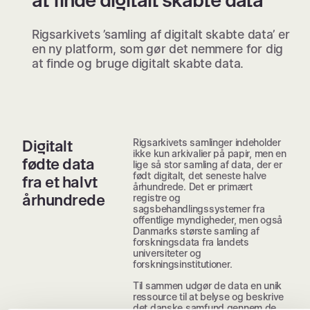
at finde digitalt skabte data
Rigsarkivets ’samling af digitalt skabte data’ er
en ny platform, som gør det nemmere for dig
at finde og bruge digitalt skabte data.
Rigsarkivets samlinger indeholder
Digitalt
ikke kun arkivalier på papir, men en
fødte data
lige så stor samling af data, der er
født digitalt, det seneste halve
fra et halvt
århundrede. Det er primært
århundrede
registre og
sagsbehandlingssystemer fra
offentlige myndigheder, men også
Danmarks største samling af
forskningsdata fra landets
universiteter og
forskningsinstitutioner.
Til sammen udgør de data en unik
ressource til at belyse og beskrive
det danske samfund gennem de