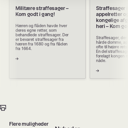
Militære straffesager –
Straffesager i
Kom godt i gang!
appelretter o
kongelige afg
Hæren og flåden havde hver
heri – Kom go
deres egne retter, som
behandlede straffesager. Der
Straffesager, der f
er bevaret straffesager fra
hårde domme, ap
hæren fra 1680 og fra flåden
ofte til højere ret
fra 1664.
En del straffesag
forelagt kongen
nåde.
Flere muligheder