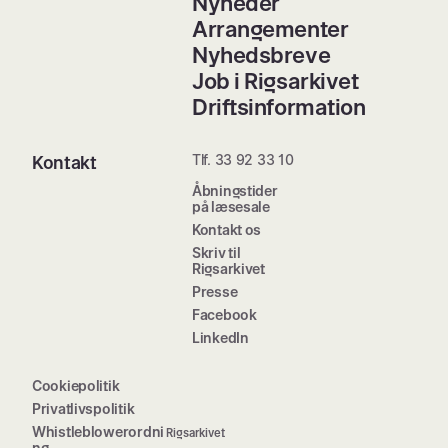
Nyheder
Arrangementer
Nyhedsbreve
Job i Rigsarkivet
Driftsinformation
Tlf. 33 92 33 10
Kontakt
Åbningstider
på læsesale
Kontakt os
Skriv til
Rigsarkivet
Presse
Facebook
LinkedIn
Cookiepolitik
Privatlivspolitik
Whistleblowerordni
Rigsarkivet
ng