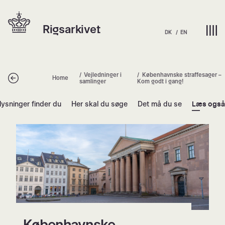
Spring
Hjem | Home
til
Rigsarkivet
indhold
DK
EN
Vejledninger i
Københavnske straffesager –
Tilbage
Home
samlinger
Kom godt i gang!
lysninger finder du
Her skal du søge
Det må du se
Læs også
Københavnske straffesager – Kom go
Københavnske