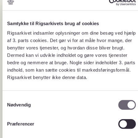
Her skal du søge
1722-1771
Samtykke til Rigsarkivets brug af cookies
Rigsarkivet indsamler oplysninger om dine besøg ved hjælp
af 3. parts cookies. Det gør vi for at måle hvor mange, der
1771-1845
benytter vores tjenester, og hvordan disse bliver brugt.
Dermed kan vi udvikle indholdet og gøre vores tjenester
1845-1919
bedre og nemmere at bruge. Nogle sider indeholder 3. parts
indhold, som kan sætte cookies til markedsføringsformål.
Rigsarkivet benytter ikke denne data.
1919-
S
Nødvendig
a
Det må du se
m
t
Straffesager indeholder oplysninger om rent private
Præferencer
forhold og er omfattet af en tilgængelighedsfrist på 75
y
år.
k