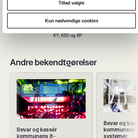
ankesager
Tillad valgte
Brev til Kombit om bevaring
Kun nødvendige cookies
af klagesager i
kommunernes fagsystemer
KY, KSD og KP
Andre bekendtgørelser
Bevar og kas
Bevar og kassér
kommunens i
kommunens it-
systemer