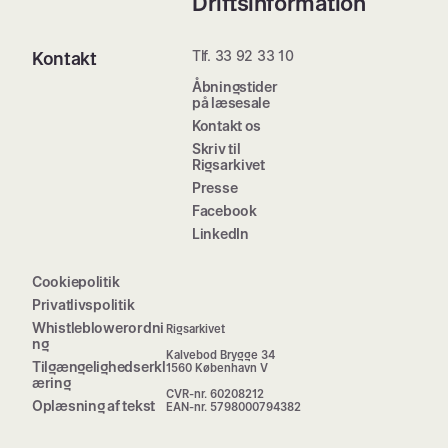
Driftsinformation
Tlf. 33 92 33 10
Kontakt
Åbningstider
på læsesale
Kontakt os
Skriv til
Rigsarkivet
Presse
Facebook
LinkedIn
Cookiepolitik
Privatlivspolitik
Whistleblowerordni
Rigsarkivet
ng
Kalvebod Brygge 34
Tilgængelighedserkl
1560 København V
æring
CVR-nr. 60208212
Oplæsning af tekst
EAN-nr. 5798000794382