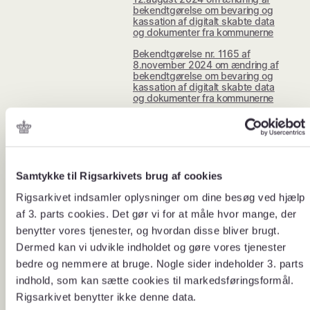
bekendtgørelse om bevaring og
kassation af digitalt skabte data
og dokumenter fra kommunerne
Bekendtgørelse nr. 1165 af
8.november 2024 om ændring af
bekendtgørelse om bevaring og
kassation af digitalt skabte data
og dokumenter fra kommunerne
Bekendtgørelse nr. 38 af 13. januar
2025 om ændring af
bekendtgørelse om bevaring og
kassation af digitalt skabte data
og dokumenter fra kommunerne
Samtykke til Rigsarkivets brug af cookies
Rigsarkivet indsamler oplysninger om dine besøg ved hjælp
Datasammenskrivning af
bekendtgørelserne 183,
af 3. parts cookies. Det gør vi for at måle hvor mange, der
1469, 1057, 1119, 282,
benytter vores tjenester, og hvordan disse bliver brugt.
506, 965, 1165, 38
Dermed kan vi udvikle indholdet og gøre vores tjenester
Vejledning til
bedre og nemmere at bruge. Nogle sider indeholder 3. parts
bekendtgørelse 183
indhold, som kan sætte cookies til markedsføringsformål.
D- guldliste 24 Februar
Rigsarkivet benytter ikke denne data.
2025