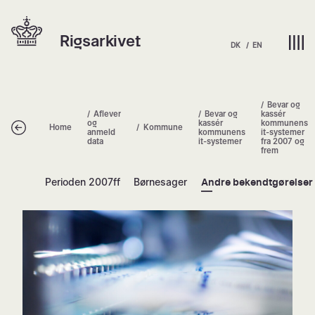
Spring
Hjem | Home
til
Rigsarkivet
indhold
DK
EN
Bevar og
Aflever
Bevar og
kassér
og
kassér
kommunens
Tilbage
Home
Kommune
anmeld
kommunens
it-systemer
data
it-systemer
fra 2007 og
frem
Perioden 2007ff
Børnesager
Andre bekendtgørelser
Bevar og kassér kommunens it-syst