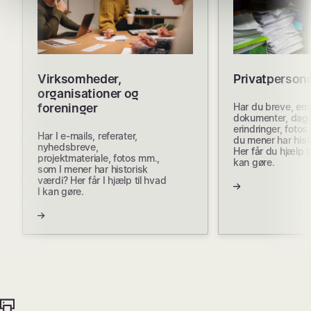
Virksomheder,
Privatperson
organisationer og
Har du breve, ema
foreninger
dokumenter, dag
erindringer, foto
Har I e-mails, referater,
du mener har hist
nyhedsbreve,
Her får du hjælp t
projektmateriale, fotos mm.,
kan gøre.
som I mener har historisk
værdi? Her får I hjælp til hvad
I kan gøre.