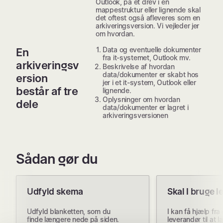
Outlook, på et drev i en
mappestruktur eller lignende skal
det oftest også afleveres som en
arkiveringsversion. Vi vejleder jer
om hvordan.
Data og eventuelle dokumenter
En
fra it-systemet, Outlook mv.
arkiveringsv
Beskrivelse af hvordan
data/dokumenter er skabt hos
ersion
jer i et it-system, Outlook eller
består af tre
lignende.
Oplysninger om hvordan
dele
data/dokumenter er lagret i
arkiveringsversionen
Sådan gør du
Udfyld skema
Skal I bruge 
Udfyld blanketten, som du
I kan få hjælp fra 
finde længere nede på siden.
leverandør til at l