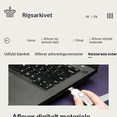
Spring
Hjem | Home
til
Rigsarkivet
indhold
DK
EN
Aflever og
Aflever digitalt
Tilbage
Home
Privat
anmeld data
materiale
Udfyld blanket
Aflever arkiveringsversioner
Relaterede side
Aflever digitalt materiale
Aflever digitalt materiale