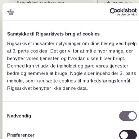
Rigsarkivet vurderer om
arkiveringsversi
materialet kan afleveres til os,
leverandørlisten k
og du hører fra os inden for
leverandører, der 
fire uger.
fået godkendt en 
Samtykke til Rigsarkivets brug af cookies
Rigsarkivet indsamler oplysninger om dine besøg ved hjælp
af 3. parts cookies. Det gør vi for at måle hvor mange, der
Udfyld
benytter vores tjenester, og hvordan disse bliver brugt.
Åbn blanket og udfyld
Dermed kan vi udvikle indholdet og gøre vores tjenester
blanket
information om din aflevering
bedre og nemmere at bruge. Nogle sider indeholder 3. parts
indhold, som kan sætte cookies til markedsføringsformål.
Rigsarkivet benytter ikke denne data.
S
Nødvendig
a
m
t
Præferencer