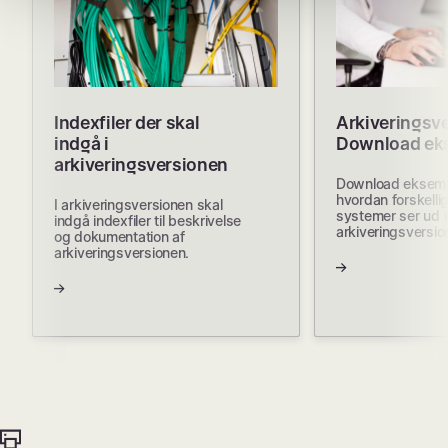
Indexfiler der skal
Arkiveringsve
indgå i
Download ek
arkiveringsversionen
Download eksemp
hvordan forskellig
I arkiveringsversionen skal
systemer ser ud i
indgå indexfiler til beskrivelse
arkiveringsversio
og dokumentation af
arkiveringsversionen.