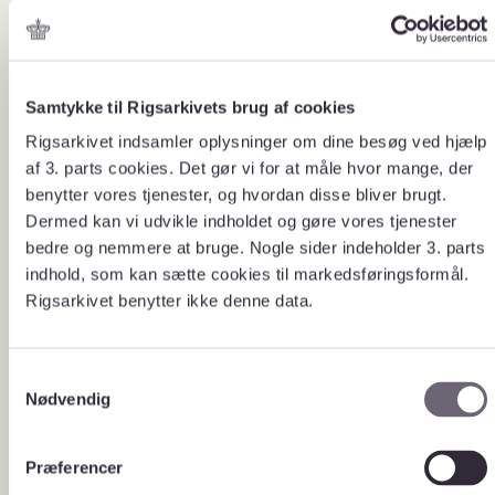
tilmelde dig vores nyhedsbrev om
opdateringer, så du automatisk får
besked, når der sker større
ændringer i programmet.
Få nyt om bevaring, kassation og
Samtykke til Rigsarkivets brug af cookies
aflevering
Rigsarkivet indsamler oplysninger om dine besøg ved hjælp
Bemærk at ADA kræver, at du
Download
kører systemet som administrator
af 3. parts cookies. Det gør vi for at måle hvor mange, der
for at give de bedste
benytter vores tjenester, og hvordan disse bliver brugt.
testresultater. Højreklik på
programmet og vælg ‘Kør som
Dermed kan vi udvikle indholdet og gøre vores tjenester
administrator’.
bedre og nemmere at bruge. Nogle sider indeholder 3. parts
indhold, som kan sætte cookies til markedsføringsformål.
AdaSetup 4.1.21
Rigsarkivet benytter ikke denne data.
Releasenote ADA 4.1.21
S
Bliv klogere på, hvordan du bruger
Vejledning
Nødvendig
ADA, og hvordan du gennemfører
a
en test:
m
t
Præferencer
Brugervejledning til ADA
y
4.1.21