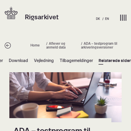
Spring
Hjem | Home
til
Rigsarkivet
indhold
DK
EN
Aflever og
ADA – testprogram til
Tilbage
Home
anmeld data
arkiveringsversioner
er
Download
Vejledning
Tilbagemeldinger
Relaterede side
ADA – testprogram til arkiveringsver
ADA – testprogram til