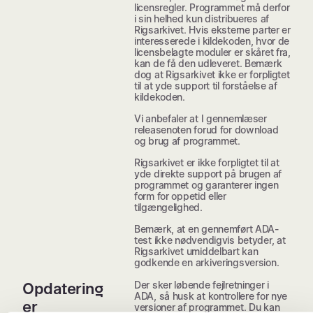
licensregler. Programmet må derfor
i sin helhed kun distribueres af
Rigsarkivet. Hvis eksterne parter er
interesserede i kildekoden, hvor de
licensbelagte moduler er skåret fra,
kan de få den udleveret. Bemærk
dog at Rigsarkivet ikke er forpligtet
til at yde support til forståelse af
kildekoden.
Vi anbefaler at I gennemlæser
releasenoten forud for download
og brug af programmet.
Rigsarkivet er ikke forpligtet til at
yde direkte support på brugen af
programmet og garanterer ingen
form for oppetid eller
tilgængelighed.
Bemærk, at en gennemført ADA-
test ikke nødvendigvis betyder, at
Rigsarkivet umiddelbart kan
godkende en arkiveringsversion.
Der sker løbende fejlretninger i
Opdatering
ADA, så husk at kontrollere for nye
er
versioner af programmet. Du kan