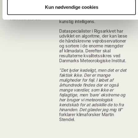
intelligens
milepæl i projektet. Det næste, der
skal ske er læsning af de mange
Kun nødvendige cookies
høster
tabeller og tekster i
klimadata
skibsjournalerne ved hjælp af
kunstig intelligens.
Dataspecialister i Rigsarkivet har
udviklet en algoritme, der kan læse
de håndskrevne vejrobservationer
og sortere i de enorme mængder
af klimadata. Derefter skal
resultaterne kvalitetssikres ved
Danmarks Meteorologiske Institut.
”Det lyder kedeligt, men det er det
faktisk ikke. Der er mange
muligheder for fejl. I løbet af
århundrede findes der er også
mange værdier, som ikke er
fejlagtige, men ’bare’ ekstreme og
her bruger vi meteorologisk
kendskab for at adskille de to fra
hinanden. Det glæder jeg mig til”
forklarer klimaforsker Martin
Stendel.