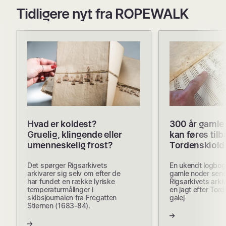
Tidligere nyt fra ROPEWALK
Hvad er koldest?
300 år gamle
Gruelig, klingende eller
kan føres tilba
umenneskelig frost?
Tordenskiold
Det spørger Rigsarkivets
En ukendt logbog
arkivarer sig selv om efter de
gamle noder sen
har fundet en række lyriske
Rigsarkivets arki
temperaturmålinger i
en jagt efter Tor
skibsjournalen fra Fregatten
galej
Stiernen (1683-84).