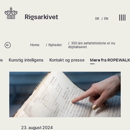
Spring
Hjem | Home
til
Rigsarkivet
indhold
DK
EN
350 års søfartshistorie er nu
Tilbage
Home
Nyheder
digitaliseret
øs
Kunstig intelligens
Kontakt og presse
Mere fra ROPEWAL
350 års søfartshistorie er nu digitali
23. august 2024