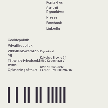
Kontakt os
Skriv til
Rigsarkivet
Presse
Facebook
LinkedIn
Cookiepolitik
Privatlivspolitik
Whistleblowerordni
Rigsarkivet
ng
Kalvebod Brygge 34
Tilgængelighedserkl
1560 København V
æring
CVR-nr. 60208212
Oplæsning af tekst
EAN-nr. 5798000794382