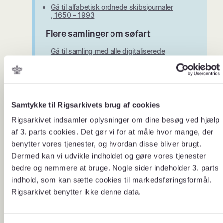
Gå til alfabetisk ordnede skibsjournaler
, 1650 – 1993
Flere samlinger om søfart
Gå til samling med alle digitaliserede
materialer om søfart
”Vejrobservationerne i
Fortidens
skibsjournalerne udgør en unik
Samtykke til Rigsarkivets brug af cookies
vejr –
kilde til fortidens klima,”
siger
Adam Jon Kronegh. “
Vi kan gå
fremtidens
Rigsarkivet indsamler oplysninger om dine besøg ved hjælp
tilbage og se, om et bestemt
klima
af 3. parts cookies. Det gør vi for at måle hvor mange, der
område var dækket af is, hvor
koldt det var og om en storm
benytter vores tjenester, og hvordan disse bliver brugt.
havde ramt. Det er oplysninger,
Dermed kan vi udvikle indholdet og gøre vores tjenester
som klimaforskerne kan bruge til at
forbedre deres klimamodeller.”
bedre og nemmere at bruge. Nogle sider indeholder 3. parts
Klimaforsker ph.d. Martin Stendel
indhold, som kan sætte cookies til markedsføringsformål.
fra DMI er enig og siger:
Rigsarkivet benytter ikke denne data.
”Kun hvis vi kender fortidens vejr,
kan vi sige, hvor store
ændringerne til i dag er. Det gør