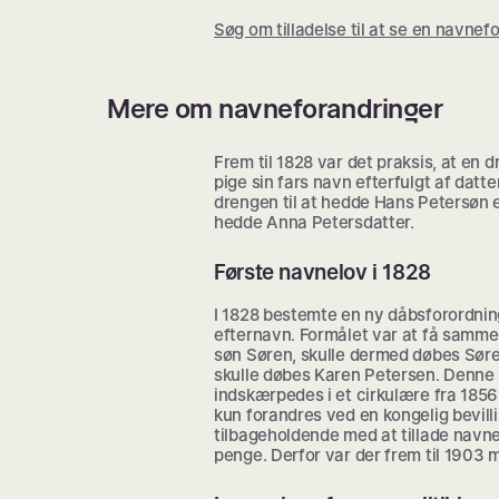
Søg om tilladelse til at se en navne
Mere om navneforandringer
Frem til 1828 var det praksis, at en d
pige sin fars navn efterfulgt af datt
drengen til at hedde Hans Petersøn e
hedde Anna Petersdatter.
Første navnelov i 1828
I 1828 bestemte en ny dåbsforordnin
efternavn. Formålet var at få samme
søn Søren, skulle dermed døbes Søre
skulle døbes Karen Petersen. Denne r
indskærpedes i et cirkulære fra 1856
kun forandres ved en kongelig bevilli
tilbageholdende med at tillade navn
penge. Derfor var der frem til 1903