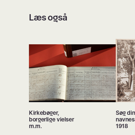
Læs også
Kirkebøger,
Søg din
borgerlige vielser
navnes
m.m.
1918