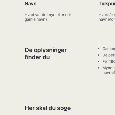
Navn
Tidspu
Hvad var det nye eller det
Hvornår 
gamle navn?
navnefor
De oplysninger
Gammel
De per
finder du
Før 19
Myndig
navnef
Her skal du søge