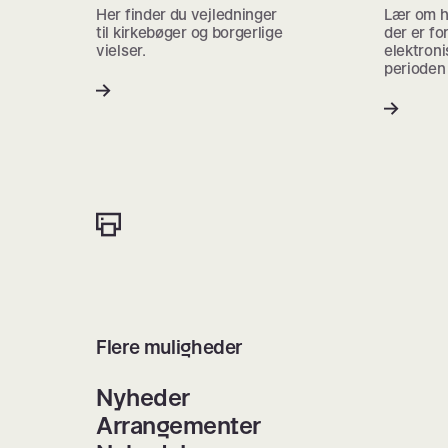
Her finder du vejledninger
Lær om h
til kirkebøger og borgerlige
der er fo
vielser.
elektroni
perioden
Flere muligheder
Nyheder
Arrangementer