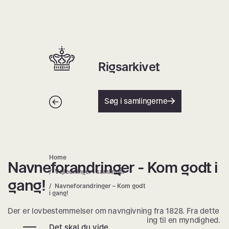
Spring
til
indhold
Hjem | Home
Rigsarkivet
Tilbage
Søg i samlingerne
Home
Navneforandringer - Kom godt i
Navneforandringer – Kom godt i g
Vejledninger i samlinger
gang!
Navneforandringer – Kom godt
i gang!
Der er lovbestemmelser om navngivning fra 1828. Fra dette
år foregik navneforandring ved ansøgning til en myndighed.
Det skal du vide