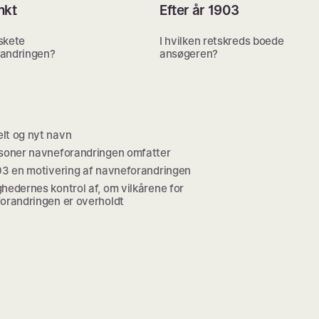
nkt
Efter år 1903
skete
I hvilken retskreds boede
andringen?
ansøgeren?
t og nyt navn
soner navneforandringen omfatter
03 en motivering af navneforandringen
hedernes kontrol af, om vilkårene for
orandringen er overholdt