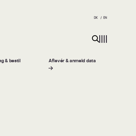
DK
EN
Søg på hjemmesiden
g & bestil
Aflevér & anmeld data