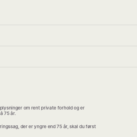
lysninger om rent private forhold og er
å 75 år.
ingssag, der er yngre end 75 år, skal du først