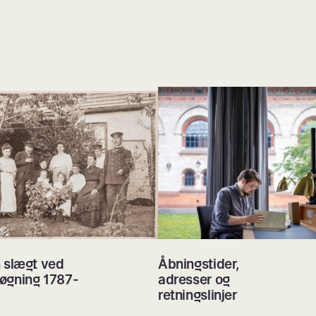
 slægt ved
Åbningstider,
øgning 1787-
adresser og
retningslinjer