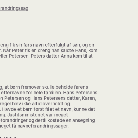
forandringssag
reng fik sin fars navn efterfulgt af søn, og en
er. Når Peter fik en dreng han kaldte Hans, kom
ller Petersen. Peters datter Anna kom til at
g, at børn fremover skulle beholde farens
 efternavne for hele familien. Hans Petersens
n Petersen og Hans Petersens datter, Karen,
egel blev ikke altid overholdt og
. Havde et barn først fået et navn, kunne det
ng. Justitsministeriet var meget
eforandringer og dertil kostede en ansøgning
 meget få navneforandringssager.