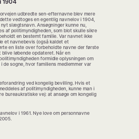
i 1904
i forvejen udbredte sen-efternavne blev mere
ette vedtoges en egentlig navnelov i 1904,
 et nyt slægtsnavn. Ansøgninger kunne nu,
s af politimyndigheden, som blot skulle sikre
rbeholdt en bestemt familie. Var navnet ikke
e et navnebevis (også kaldet et
ørte en liste over forbeholdte navne der første
t blive løbende opdateret. Når en
 politimyndigheden formidle oplysningen om
e i de sogne, hvor familiens medlemmer var
orandring ved kongelig bevilling. Hvis et
meddeles af politimyndigheden, kunne man i
re bureaukratiske vej: at ansøge om kongelig
 navnelov i 1961. Nye love om personnavne
 2005.