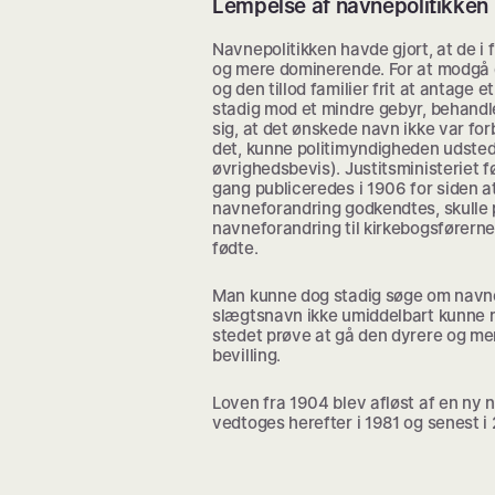
Lempelse af navnepolitikken 
Navnepolitikken havde gjort, at de 
og mere dominerende. For at modgå d
og den tillod familier frit at antage
stadig mod et mindre gebyr, behandle
sig, at det ønskede navn ikke var fo
det, kunne politimyndigheden udsted
øvrighedsbevis). Justitsministeriet f
gang publiceredes i 1906 for siden a
navneforandring godkendtes, skulle
navneforandring til kirkebogsførern
fødte.
Man kunne dog stadig søge om navnef
slægtsnavn ikke umiddelbart kunne 
stedet prøve at gå den dyrere og me
bevilling.
Loven fra 1904 blev afløst af en ny
vedtoges herefter i 1981 og senest i