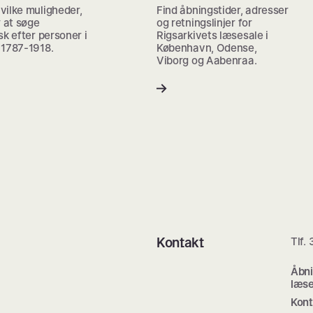
vilke muligheder,
Find åbningstider, adresser
r at søge
og retningslinjer for
sk efter personer i
Rigsarkivets læsesale i
 1787-1918.
København, Odense,
Viborg og Aabenraa.
Kontakt
Tlf.
Åbni
læse
Kont