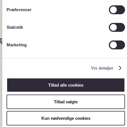
m
t
Præferencer
y
k
k
Statistik
e
v
Marketing
a
l
Flere muligheder
Nyheder
g
Vis detaljer
Arrangementer
Nyhedsbreve
Job i Rigsarkivet
Tillad alle cookies
Driftsinformation
Tillad valgte
Tlf. 33 92 33 10
Kontakt
Åbningstider
Kun nødvendige cookies
på læsesale
Kontakt os