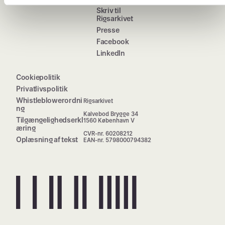
Skriv til
Rigsarkivet
Presse
Facebook
LinkedIn
Cookiepolitik
Privatlivspolitik
Whistleblowerordni
Rigsarkivet
ng
Kalvebod Brygge 34
Tilgængelighedserkl
1560 København V
æring
CVR-nr. 60208212
Oplæsning af tekst
EAN-nr. 5798000794382