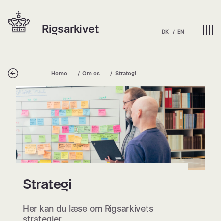
Spring
Hjem | Home
til
Rigsarkivet
indhold
DK
EN
Tilbage
Home
Om os
Strategi
Strategi
Strategi
Her kan du læse om Rigsarkivets
strategier.