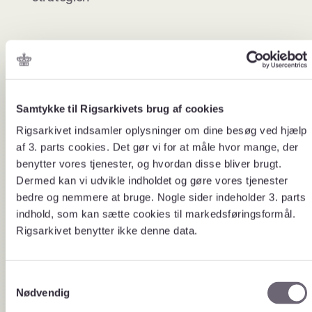
Samtykke til Rigsarkivets brug af cookies
Rigsarkivet indsamler oplysninger om dine besøg ved hjælp
af 3. parts cookies. Det gør vi for at måle hvor mange, der
benytter vores tjenester, og hvordan disse bliver brugt.
Dermed kan vi udvikle indholdet og gøre vores tjenester
Danmarks
Bevaring af di
bedre og nemmere at bruge. Nogle sider indeholder 3. parts
hukommelse –
skabte data
indhold, som kan sætte cookies til markedsføringsformål.
Rigsarkivets strategi
Rigsarkivet benytter ikke denne data.
Rigsarkivet og de
samarbejdspartne
I Rigsarkivets strategi kan du
for at bevare Da
læse om Rigsarkivets
digitale kulturarv.
strategiske pejlemærker og
S
indsatsområder gældende fra
Nødvendig
a
2025 og frem.