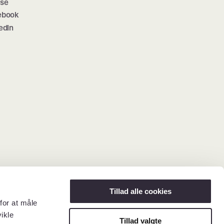
sse
ebook
edIn
Tillad alle cookies
for at måle
ikle
Tillad valgte