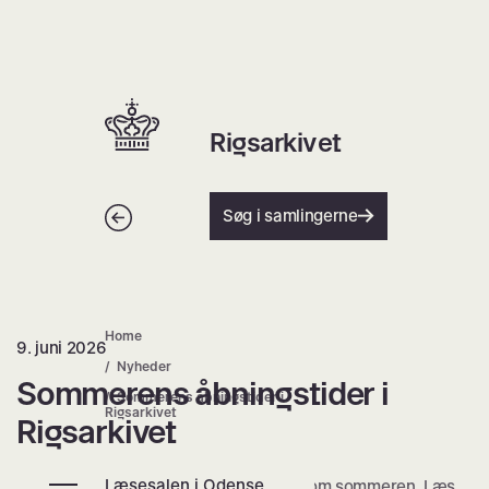
Spring
til
indhold
Hjem | Home
Rigsarkivet
Tilbage
Søg i samlingerne
Home
9. juni 2026
Sommerens åbningstider i Rigsark
Nyheder
Sommerens åbningstider i
Sommerens åbningstider i
Rigsarkivet
Rigsarkivet
Læsesalen i Odense,
Rigsarkivet har ændrede åbningstider om sommeren. Læs