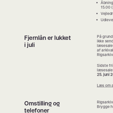
Åbning
15.00 (
Vejledn
Udlever
Fjernlån er lukket
På grund
ikke send
i juli
læsesalen
af arkiva
Rigsarkiv
Sidste fri
læsesale
25. juni 
Læs om at
Omstilling og
Rigsarki
Brygge h
telefoner