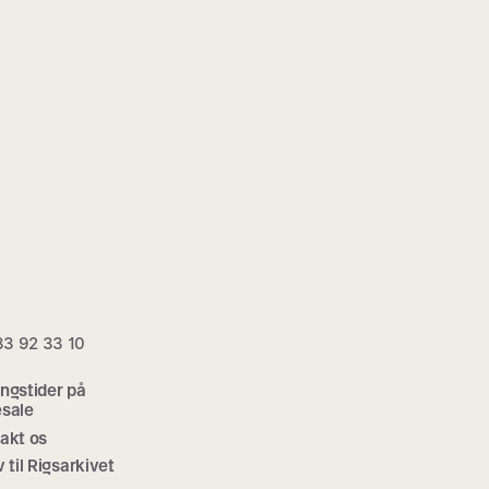
 33 92 33 10
ngstider på
sale
akt os
v til Rigsarkivet