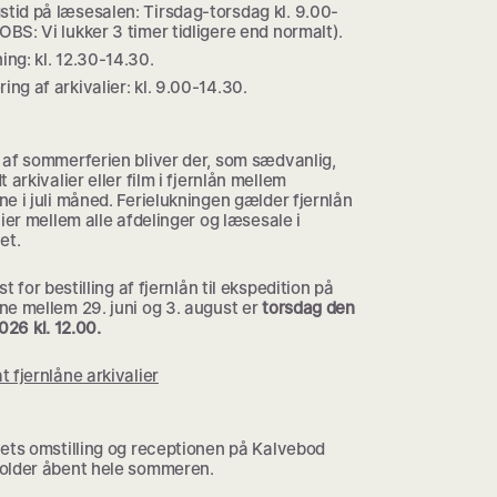
stid på læsesalen: Tirsdag-torsdag kl. 9.00-
OBS: Vi lukker 3 timer tidligere end normalt).
ing: kl. 12.30-14.30.
ing af arkivalier: kl. 9.00-14.30.
 af sommerferien bliver der, som sædvanlig,
t arkivalier eller film i fjernlån mellem
e i juli måned. Ferielukningen gælder fjernlån
lier mellem alle afdelinger og læsesale i
et.
st for bestilling af fjernlån til ekspedition på
ne mellem 29. juni og 3. august er
torsdag den
2026 kl. 12.00.
 fjernlåne arkivalier
vets omstilling og receptionen på Kalvebod
older åbent hele sommeren.