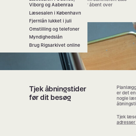
om hvordan læsesale og fjernlån holder åbent over
Viborg og Aabenraa
sommeren 2026 her.
Læsesalen i København
Fjernlån lukket i juli
Omstilling og telefoner
Myndighedslån
Brug Rigsarkivet online
Tjek åbningstider
Planlægg
er det en
før dit besøg
nogle læ
åbningst
Tjek læs
adresser 