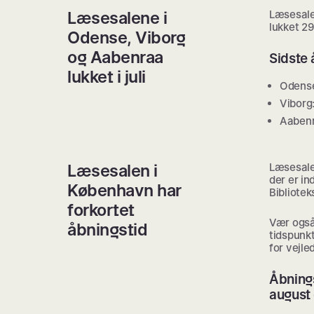
Læsesalene i
Læsesale
lukket 29.
Odense, Viborg
og Aabenraa
Sidste 
lukket i juli
Odense
Viborg:
Aabenr
Læsesalen i
Læsesale
der er in
København har
Bibliotek
forkortet
Vær også
åbningstid
tidspunkt
for vejle
Åbnings
august 