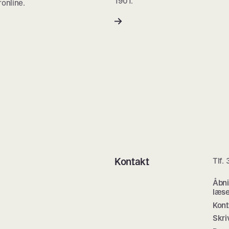
1901.
ronline.
Kontakt
Tlf.
Åbni
læse
Kont
Skri