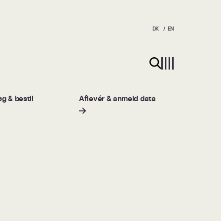
DK
EN
Søg på hjemmesiden
g & bestil
Aflevér & anmeld data