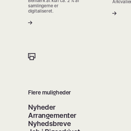
Bemærk at kun ca. 2 % af
Arkivalie
samlingerne er
digitaliseret.
Flere muligheder
Nyheder
Arrangementer
Nyhedsbreve