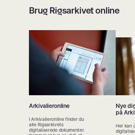
Brug Rigsarkivet online
Arkivalieronline
Nye dig
på Arki
I Arkivalieronline finder du
alle Rigsarkivets
Her kan 
digitaliserede dokumenter.
digitalis