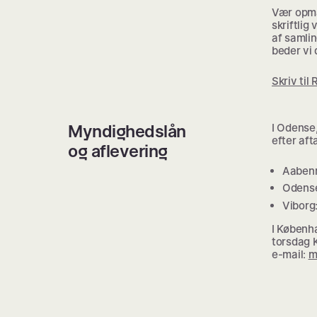
Vær opmæ
skriftlig 
af samlin
beder vi 
Skriv til 
Myndighedslån
I Odense,
efter aft
og aflevering
Aaben
Odens
Viborg
I Københ
torsdag K
e-mail:
m