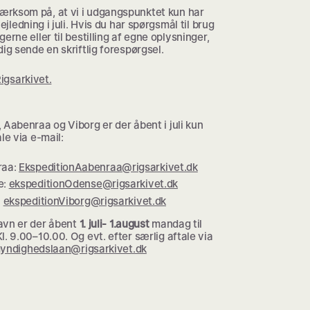
rksom på, at vi i udgangspunktet kun har
vejledning i juli. Hvis du har spørgsmål til brug
gerne eller til bestilling af egne oplysninger,
dig sende en skriftlig forespørgsel.
Rigsarkivet.
 Aabenraa og Viborg er der åbent i juli kun
ale via e-mail:
raa:
EkspeditionAabenraa@rigsarkivet.dk
e:
ekspeditionOdense@rigsarkivet.dk
:
ekspeditionViborg@rigsarkivet.dk
avn er der åbent
1. juli- 1.august
mandag til
l. 9.00–10.00. Og evt. efter særlig aftale via
yndighedslaan@rigsarkivet.dk